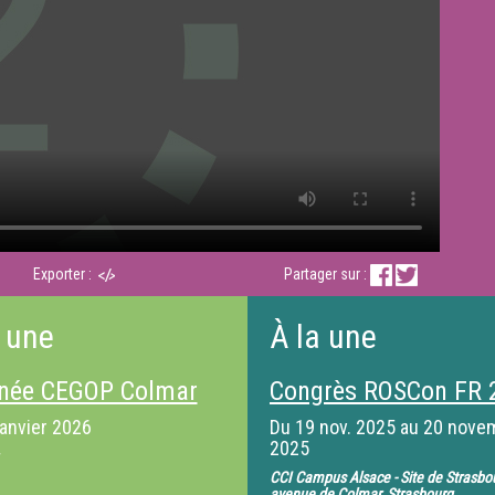
Exporter :
Partager sur :
 une
À la une
née CEGOP Colmar
Congrès ROSCon FR 
janvier 2026
Du
19 nov. 2025
au
20 nove
2025
CCI Campus Alsace - Site de Strasbo
avenue de Colmar, Strasbourg