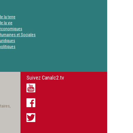
e la terre
e la vie
 économiques
Humaines et Sociales
uridiques
olitiques
Suivez Canalc2.tv
taires,