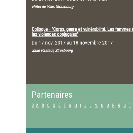
Hôtel de Ville, Strasbourg
Colloque - "Corps, genre et vulnérabilité. Les femmes 
les violences conjugales"
Du
17 nov. 2017
au
18 novembre 2017
Salle Pasteur, Strasbourg
Partenaires
3
A
B
C
D
E
F
G
H
I
J
L
M
N
O
P
R
S
T