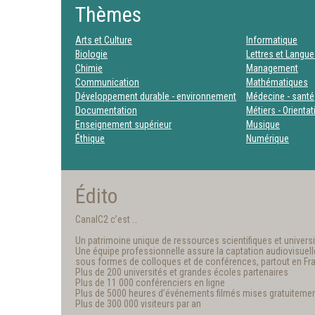
Thèmes
Arts et Culture
Informatique
Biologie
Lettres et Langu
Chimie
Management
Communication
Mathématiques
Développement durable - environnement
Médecine - santé
Documentation
Métiers - Orienta
Enseignement supérieur
Musique
Éthique
Numérique
Édito
CanalC2 c’est …
Un patrimoine unique de ressources scientifiques et universit
Une équipe professionnelle assure la captation audiovisuelle e
sous formes de colloques et de conférences, partout en Fr
Plus de 200 universités et grandes écoles partenaires
Plus de 11 000 conférenciers en ligne
Plus de 5000 heures d’événements filmés mises gratuitemen
Plus de 300 000 visiteurs par an