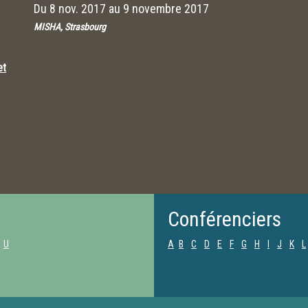
Du
8 nov. 2017
au
9 novembre 2017
MISHA, Strasbourg
et
Conférenciers
U
A
B
C
D
E
F
G
H
I
J
K
L