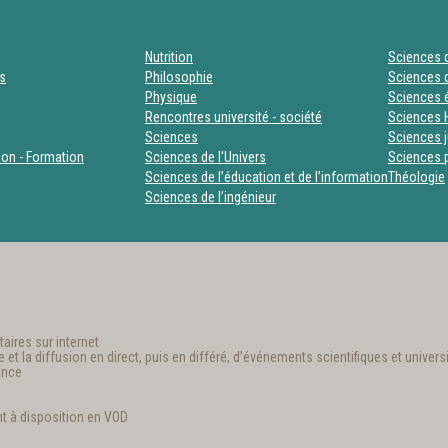
Nutrition
Sciences d
es
Philosophie
Sciences d
Physique
Sciences
Rencontres université - société
Sciences 
Sciences
Sciences j
tion - Formation
Sciences de l'Univers
Sciences p
Sciences de l’éducation et de l’information
Théologie
Sciences de l’ingénieur
aires sur internet
t la diffusion en direct, puis en différé, d’événements scientifiques et universi
ance
t à disposition en VOD