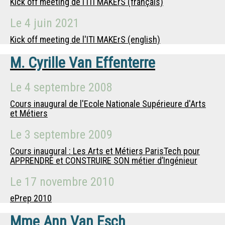
Kick off meeting de l'ITI MAKErS (français)
Le
4 juin 2021
Kick off meeting de l'ITI MAKErS (english)
M.
Cyrille Van Effenterre
Le
4 septembre 2008
Cours inaugural de l'Ecole Nationale Supérieure d'Arts
et Métiers
Le
3 septembre 2009
Cours inaugural : Les Arts et Métiers ParisTech pour
APPRENDRE et CONSTRUIRE SON métier d’Ingénieur
Le
17 novembre 2010
ePrep 2010
Mme
Ann Van Esch