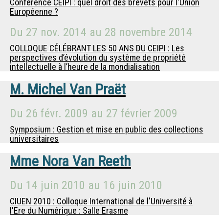
Conférence CEIPI : quel droit des brevets pour l'Union
Européenne ?
Du
27 nov. 2014
au
28 novembre 2014
COLLOQUE CÉLÉBRANT LES 50 ANS DU CEIPI : Les
perspectives d’évolution du système de propriété
intellectuelle à l’heure de la mondialisation
M.
Michel Van Praët
Du
26 févr. 2009
au
27 février 2009
Symposium : Gestion et mise en public des collections
universitaires
Mme
Nora Van Reeth
Du
14 juin 2010
au
16 juin 2010
CIUEN 2010 : Colloque International de l'Université à
l'Ere du Numérique : Salle Erasme