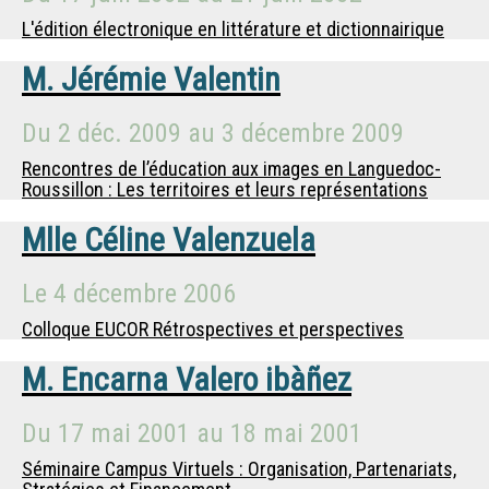
L'édition électronique en littérature et dictionnairique
M.
Jérémie Valentin
Du
2 déc. 2009
au
3 décembre 2009
Rencontres de l’éducation aux images en Languedoc-
Roussillon : Les territoires et leurs représentations
Mlle
Céline Valenzuela
Le
4 décembre 2006
Colloque EUCOR Rétrospectives et perspectives
M.
Encarna Valero ibàñez
Du
17 mai 2001
au
18 mai 2001
Séminaire Campus Virtuels : Organisation, Partenariats,