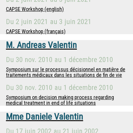
CAPSE Workshop (english)
Du
2 juin 2021
au
3 juin 2021
CAPSE Workshop (français)
M.
Andreas Valentin
Du
30 nov. 2010
au
1 décembre 2010
Symposium sur le processus décisionnel en matière de
traitements médicaux dans les situations de fin de vie
Du
30 nov. 2010
au
1 décembre 2010
Symposium on decision making process regarding
medical treatment in end of life situations
Mme
Daniele Valentin
Du
17 juin 2002
au
21 juin 2002