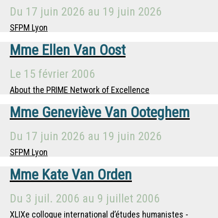
Du
17 juin 2026
au
19 juin 2026
SFPM Lyon
Mme
Ellen Van Oost
Le
15 février 2006
About the PRIME Network of Excellence
Mme
Geneviève Van Ooteghem
Du
17 juin 2026
au
19 juin 2026
SFPM Lyon
Mme
Kate Van Orden
Du
3 juil. 2006
au
9 juillet 2006
XLIXe colloque international d’études humanistes -