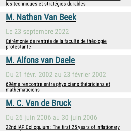
les techniques et stratégies durables
M.
Nathan Van Beek
Le
23 septembre 2022
Cérémonie de rentrée de la faculté de théologie
protestante
M.
Alfons van Daele
Du
21 févr. 2002
au
23 février 2002
69ème rencontre entre physiciens théoriciens et
mathématiciens
M.
C. Van de Bruck
Du
26 juin 2006
au
30 juin 2006
22nd IAP Colloquium : The first 25 years of inflationary