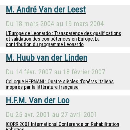
M.
André Van der Leest
Du
18 mars 2004
au
19 mars 2004
L’Europe de Leonardo : Transparence des qualifications
et validation des compétences en Europe, La
contribution du programme Leonardo
M.
Huub van der Linden
Du
14 févr. 2007
au
18 février 2007
Colloque HERNANI : Quatre siècles d’opéras italiens
inspirés par la littérature française
H.F.M. Van der Loo
Du
25 avr. 2001
au
27 avril 2001
ICORR 2001 International Conference on Rehabilitation
Robotics