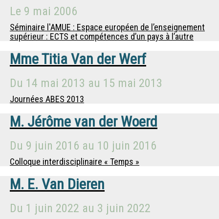
Le
9 mai 2006
Séminaire l'AMUE : Espace européen de l’enseignement
supérieur : ECTS et compétences d’un pays à l’autre
Mme
Titia Van der Werf
Du
14 mai 2013
au
15 mai 2013
Journées ABES 2013
M.
Jérôme van der Woerd
Du
9 juin 2016
au
10 juin 2016
Colloque interdisciplinaire « Temps »
M.
E. Van Dieren
Du
1 juin 2022
au
3 juin 2022