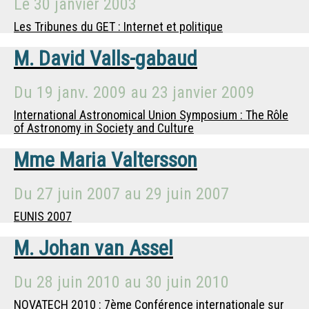
Le
30 janvier 2003
Les Tribunes du GET : Internet et politique
M.
David Valls-gabaud
Du
19 janv. 2009
au
23 janvier 2009
International Astronomical Union Symposium : The Rôle
of Astronomy in Society and Culture
Mme
Maria Valtersson
Du
27 juin 2007
au
29 juin 2007
EUNIS 2007
M.
Johan van Assel
Du
28 juin 2010
au
30 juin 2010
NOVATECH 2010 : 7ème Conférence internationale sur