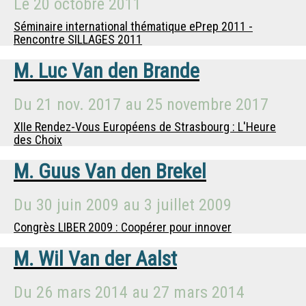
Le
20 octobre 2011
Séminaire international thématique ePrep 2011 -
Rencontre SILLAGES 2011
M.
Luc Van den Brande
Du
21 nov. 2017
au
25 novembre 2017
XIIe Rendez-Vous Européens de Strasbourg : L'Heure
des Choix
M.
Guus Van den Brekel
Du
30 juin 2009
au
3 juillet 2009
Congrès LIBER 2009 : Coopérer pour innover
M.
Wil Van der Aalst
Du
26 mars 2014
au
27 mars 2014