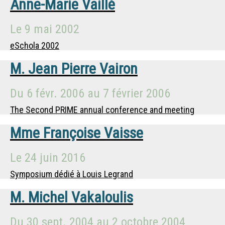
Anne-Marie Vaillé
Le
9 mai 2002
eSchola 2002
M.
Jean Pierre Vairon
Du
6 févr. 2006
au
7 février 2006
The Second PRIME annual conference and meeting
Mme
Françoise Vaisse
Le
24 juin 2016
Symposium dédié à Louis Legrand
M.
Michel Vakaloulis
Du
30 sept. 2004
au
2 octobre 2004