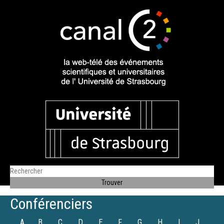
Conférenciers
A
B
C
D
E
F
G
H
I
J