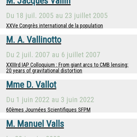
M.
Jacques Vallin
Du
18 juil. 2005
au
23 juillet 2005
XXVe Congrès international de la population
M.
A. Vallinotto
Du
2 juil. 2007
au
6 juillet 2007
XXIIIrd IAP Colloquium : From giant arcs to CMB lensing:
20 years of gravitational distortion
Mme
D. Vallot
Du
1 juin 2022
au
3 juin 2022
60èmes Journées Scientifiques SFPM
M.
Manuel Valls