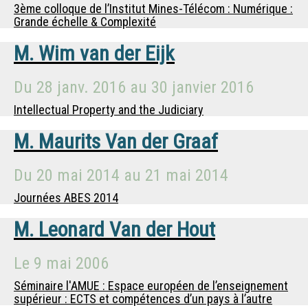
3ème colloque de l’Institut Mines-Télécom : Numérique :
Grande échelle & Complexité
M.
Wim van der Eijk
Du
28 janv. 2016
au
30 janvier 2016
Intellectual Property and the Judiciary
M.
Maurits Van der Graaf
Du
20 mai 2014
au
21 mai 2014
Journées ABES 2014
M.
Leonard Van der Hout
Le
9 mai 2006
Séminaire l'AMUE : Espace européen de l’enseignement
supérieur : ECTS et compétences d’un pays à l’autre