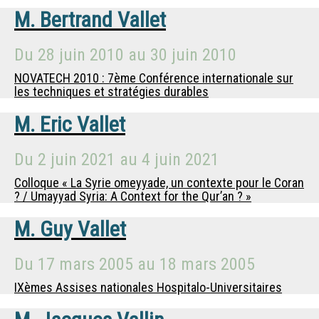
M.
Bertrand Vallet
Du
28 juin 2010
au
30 juin 2010
NOVATECH 2010 : 7ème Conférence internationale sur
les techniques et stratégies durables
M.
Eric Vallet
Du
2 juin 2021
au
4 juin 2021
Colloque « La Syrie omeyyade, un contexte pour le Coran
? / Umayyad Syria: A Context for the Qur’an ? »
M.
Guy Vallet
Du
17 mars 2005
au
18 mars 2005
IXèmes Assises nationales Hospitalo-Universitaires