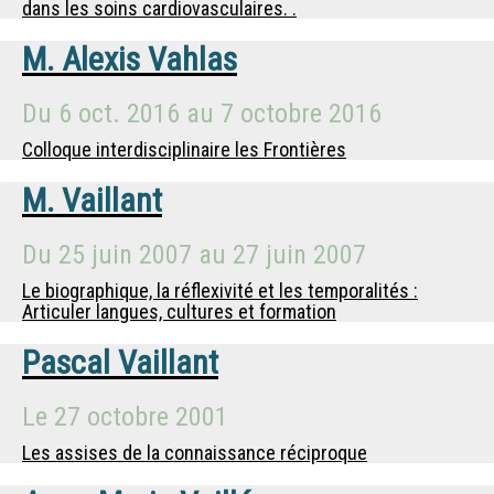
dans les soins cardiovasculaires. .
M.
Alexis Vahlas
Du
6 oct. 2016
au
7 octobre 2016
Colloque interdisciplinaire les Frontières
M.
Vaillant
Du
25 juin 2007
au
27 juin 2007
Le biographique, la réflexivité et les temporalités :
Articuler langues, cultures et formation
Pascal Vaillant
Le
27 octobre 2001
Les assises de la connaissance réciproque