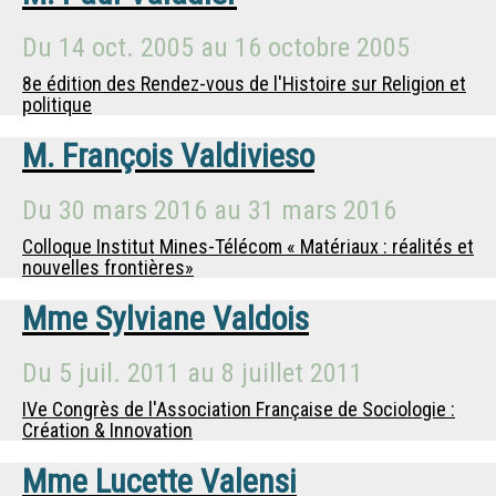
Du
14 oct. 2005
au
16 octobre 2005
8e édition des Rendez-vous de l'Histoire sur Religion et
politique
M.
François Valdivieso
Du
30 mars 2016
au
31 mars 2016
Colloque Institut Mines-Télécom « Matériaux : réalités et
nouvelles frontières»
Mme
Sylviane Valdois
Du
5 juil. 2011
au
8 juillet 2011
IVe Congrès de l'Association Française de Sociologie :
Création & Innovation
Mme
Lucette Valensi