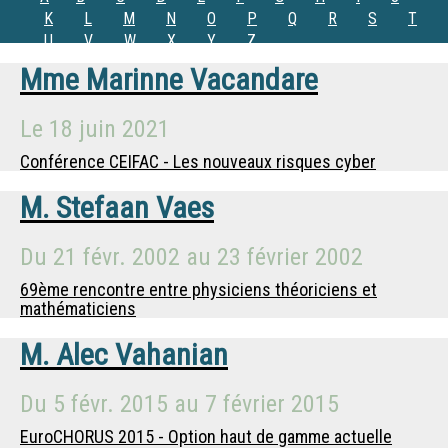
K
L
M
N
O
P
Q
R
S
T
U
V
W
X
Y
Z
Mme
Marinne Vacandare
Le
18 juin 2021
Conférence CEIFAC - Les nouveaux risques cyber
M.
Stefaan Vaes
Du
21 févr. 2002
au
23 février 2002
69ème rencontre entre physiciens théoriciens et
mathématiciens
M.
Alec Vahanian
Du
5 févr. 2015
au
7 février 2015
EuroCHORUS 2015 - Option haut de gamme actuelle