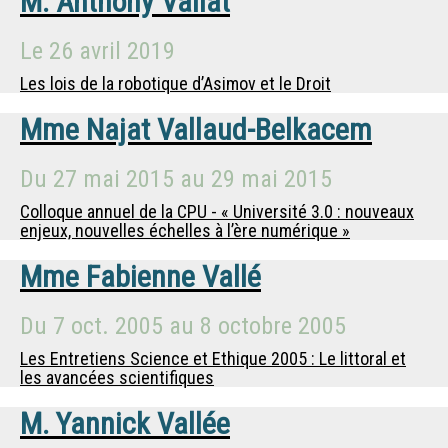
M.
Anthony Vallat
Le
26 avril 2019
Les lois de la robotique d’Asimov et le Droit
Mme
Najat Vallaud-Belkacem
Du
27 mai 2015
au
29 mai 2015
Colloque annuel de la CPU - « Université 3.0 : nouveaux
enjeux, nouvelles échelles à l’ère numérique »
Mme
Fabienne Vallé
Du
7 oct. 2005
au
8 octobre 2005
Les Entretiens Science et Ethique 2005 : Le littoral et
les avancées scientifiques
M.
Yannick Vallée