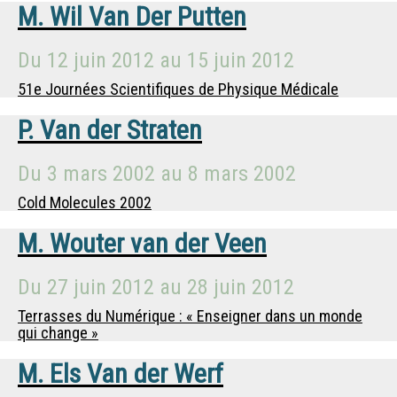
M.
Wil Van Der Putten
Du
12 juin 2012
au
15 juin 2012
51e Journées Scientifiques de Physique Médicale
P. Van der Straten
Du
3 mars 2002
au
8 mars 2002
Cold Molecules 2002
M.
Wouter van der Veen
Du
27 juin 2012
au
28 juin 2012
Terrasses du Numérique : « Enseigner dans un monde
qui change »
M.
Els Van der Werf