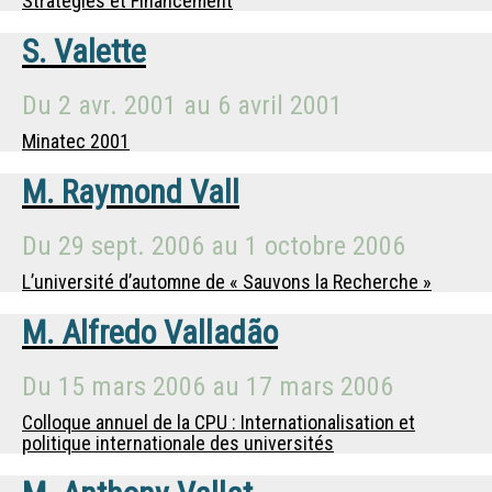
Stratégies et Financement
S. Valette
Du
2 avr. 2001
au
6 avril 2001
Minatec 2001
M.
Raymond Vall
Du
29 sept. 2006
au
1 octobre 2006
L’université d’automne de « Sauvons la Recherche »
M.
Alfredo Valladão
Du
15 mars 2006
au
17 mars 2006
Colloque annuel de la CPU : Internationalisation et
politique internationale des universités