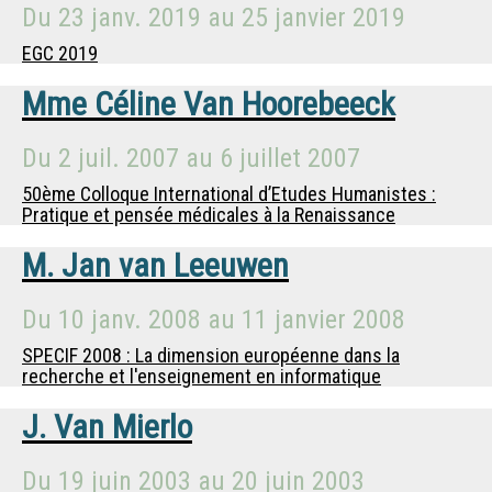
Du
23 janv. 2019
au
25 janvier 2019
EGC 2019
Mme
Céline Van Hoorebeeck
Du
2 juil. 2007
au
6 juillet 2007
50ème Colloque International d’Etudes Humanistes :
Pratique et pensée médicales à la Renaissance
M.
Jan van Leeuwen
Du
10 janv. 2008
au
11 janvier 2008
SPECIF 2008 : La dimension européenne dans la
recherche et l'enseignement en informatique
J. Van Mierlo
Du
19 juin 2003
au
20 juin 2003