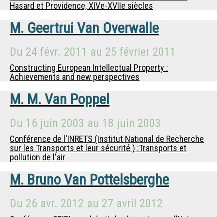
Hasard et Providence, XIVe-XVIIe siècles
M.
Geertrui Van Overwalle
Du
24 févr. 2011
au
25 février 2011
Constructing European Intellectual Property :
Achievements and new perspectives
M.
M. Van Poppel
Du
16 juin 2003
au
18 juin 2003
Conférence de l'INRETS (Institut National de Recherche
sur les Transports et leur sécurité ) :Transports et
pollution de l'air
M.
Bruno Van Pottelsberghe
Du
26 avr. 2012
au
27 avril 2012