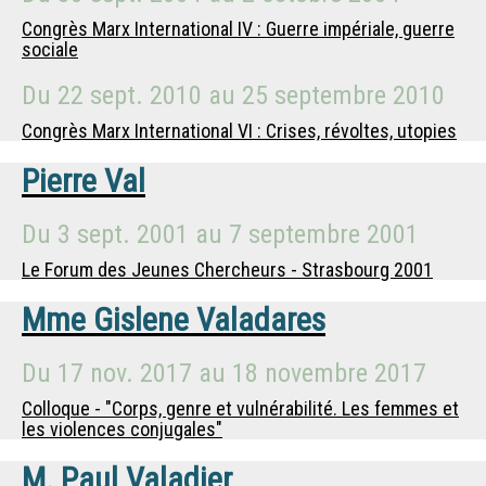
Congrès Marx International IV : Guerre impériale, guerre
sociale
Du
22 sept. 2010
au
25 septembre 2010
Congrès Marx International VI : Crises, révoltes, utopies
Pierre Val
Du
3 sept. 2001
au
7 septembre 2001
Le Forum des Jeunes Chercheurs - Strasbourg 2001
Mme
Gislene Valadares
Du
17 nov. 2017
au
18 novembre 2017
Colloque - "Corps, genre et vulnérabilité. Les femmes et
les violences conjugales"
M.
Paul Valadier