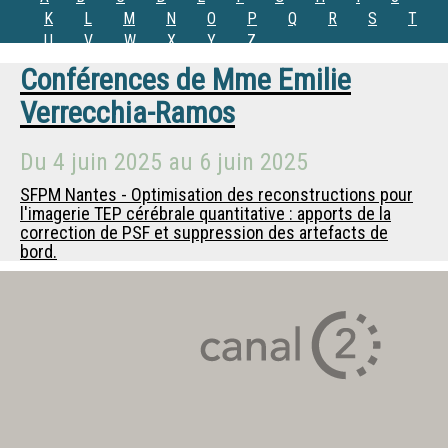
K
L
M
N
O
P
Q
R
S
T
U
V
W
X
Y
Z
Conférences de
Mme
Emilie
Verrecchia-Ramos
Du
4 juin 2025
au
6 juin 2025
SFPM Nantes - Optimisation des reconstructions pour
l'imagerie TEP cérébrale quantitative : apports de la
correction de PSF et suppression des artefacts de
bord.