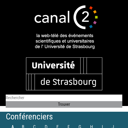
Conférenciers
A
B
C
D
E
F
G
H
I
J