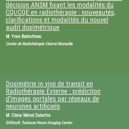
Mme
Camille Lagostera
décision ANSM fixant les modalités du
Institut de Cancérologie de l'Ouest
CQI/CQE en radiothérapie : nouveautés,
M.
Matthieu Moreau-Noblet
clarifications et modalités du nouvel
Clinique Mutualiste de l'Estuaire
audit dosimétrique
M.
Yves Barbotteau
Centre de Radiothérapie Clairval Marseille
Dosimétrie in vivo de transit en
Radiothérapie Externe : prédiction
d'images portales par réseaux de
neurones artificiels
M.
Côme Mével Dutertre
DOSIsoft, Toulouse Neuro Imaging Center