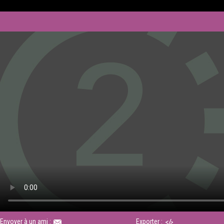
Envoyer à un ami :
Exporter :