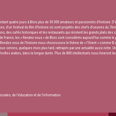
nt quatre jours à Blois plus de 30 000 amateurs et passionnés d’histoire. D’accè
es, d’un festival du film d’histoire où sont projetés des chefs d’oeuvres du 7ème
ions, des cafés historiques et les restaurants qui récréent les grands plats des
re de France, les « Rendez-vous » de Blois sont considérés aujourd’hui comme le
 Rendez-vous de l’histoire nous choisissions le thème de « l’Orient » comme f
ous serions, quelques mois plus tard, rattrapés par une actualité aussi riche. U
es arabes, dans la longue durée. Plus de 800 intellectuels nous livreront leurs 
ociales, de l’éducation et de l’information