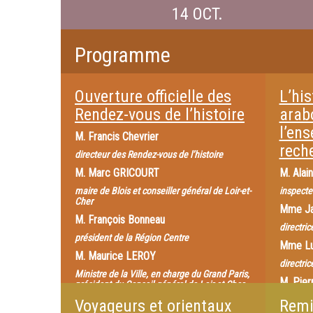
14 OCT.
Programme
Ouverture officielle des
L’hi
Rendez-vous de l’histoire
arab
l’en
M.
Francis Chevrier
rech
directeur des Rendez-vous de l’histoire
M.
Marc GRICOURT
M.
Alai
maire de Blois et conseiller général de Loir-et-
inspecte
Cher
Mme
J
M.
François Bonneau
directri
président de la Région Centre
Mme
L
M.
Maurice LEROY
directri
Ministre de la Ville, en charge du Grand Paris,
M.
Pier
président du Conseil général de Loir-et-Cher
maître de
Mme
Voyageurs et orientaux
Marie Reynier
Remi