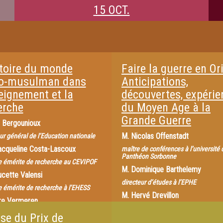
15 OCT.
stoire du monde
Faire la guerre en Or
o-musulman dans
Anticipations,
seignement et la
découvertes, expérie
erche
du Moyen Age à la
Grande Guerre
n Bergounioux
M.
Nicolas Offenstadt
ur général de l’Education nationale
acqueline Costa-Lascoux
maître de conférences à l’université d
Panthéon Sorbonne
ce émérite de recherche au CEVIPOF
M.
Dominique Barthelemy
ucette Valensi
directeur d’études à l’EPHE
ce émérite de recherche à l’EHESS
M.
Hervé Drevillon
re Vermeren
professeur à l’université de Paris I 
 conférences à l’université de Paris I
se du Prix de
Sorbonne