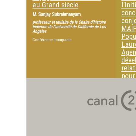
Débat de
au Grand siècle
l’Ini
Recteur de l'Académie d'Orléans-Tours
M.
Jean-Noël Jeanneney
conc
M.
Sanjay Subrahmanyam
conj
président du Conseil scientifique des Rendez-
professeur et titulaire de la Chaire d’histoire
vous de l’histoire
indienne de l’université de Californie de Los
MAIF
Angeles
Popu
Conférence inaugurale
Laur
Agen
déve
relat
pour