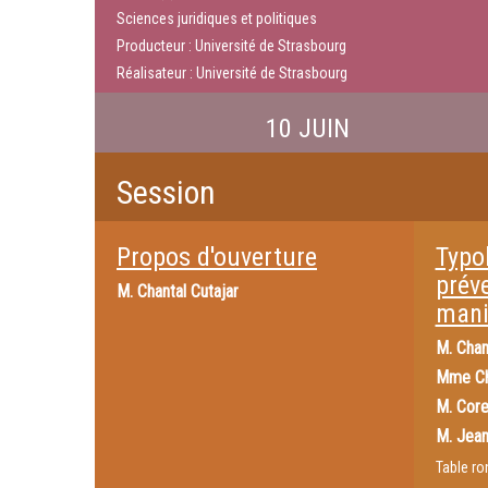
Sciences juridiques et politiques
Producteur : Université de Strasbourg
Réalisateur : Université de Strasbourg
10 JUIN
Session
Propos d'ouverture
Typol
prév
M.
Chantal Cutajar
mani
M.
Chan
Mme
Ch
M.
Core
M.
Jean
Table ro