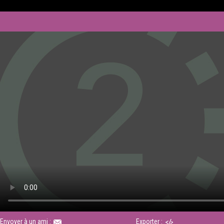
Envoyer à un ami :
Exporter :