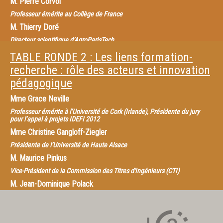
M.
Pierre Corvol
Professeur émérite au Collège de France
M.
Thierry Doré
Directeur scientifique d’AgroParisTech
Mme
Marion Guillou
TABLE RONDE 2 : Les liens formation-
Présidente d’Agreenium
recherche : rôle des acteurs et innovation
M.
Bruno Mantovani
pédagogique
Directeur du Conservatoire national de musique et de danse de Paris
Mme
Grace Neville
M.
Barthélémy Jobert
Professeur émérite à l’Université de Cork (Irlande), Présidente du jury
Aujourd’hui, il est question de formation « par » la recherche et de
pour l’appel à projets IDEFI 2012
formation « à » la recherche. Les liens qui unissent ces deux volets
Mme
Christine Gangloff-Ziegler
essentiels du parcours d’un étudiant ont de multiples facettes. Identifier
Présidente de l’Université de Haute Alsace
et caractériser cette diversité est un préalable incontournable à l’étude
M.
Maurice Pinkus
de ce qui en fait la qualité. Les intervenants, chacun pour leur domaine,
mettront en débat une définition du lien « formation-recherche ».
Vice-Président de la Commission des Titres d'Ingénieurs (CTI)
M.
Jean-Dominique Polack
Directeur de l’Institut de formation doctorale de l’Université Pierre et
Marie Curie
M.
Patrick Rayou