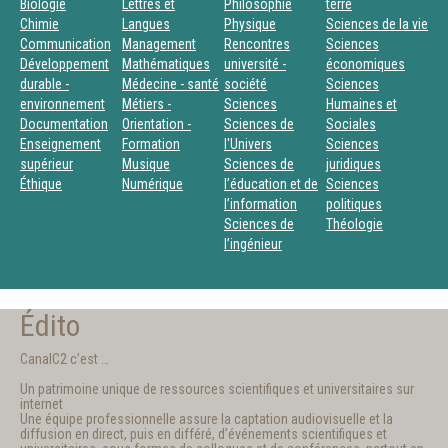
Biologie
Lettres et
Philosophie
terre
Chimie
Langues
Physique
Sciences de la vie
Communication
Management
Rencontres
Sciences
Développement
Mathématiques
université -
économiques
durable -
Médecine - santé
société
Sciences
environnement
Métiers -
Sciences
Humaines et
Documentation
Orientation -
Sciences de
Sociales
Enseignement
Formation
l'Univers
Sciences
supérieur
Musique
Sciences de
juridiques
Éthique
Numérique
l’éducation et de
Sciences
l’information
politiques
Sciences de
Théologie
l’ingénieur
Édito
CanalC2 c’est …
Un patrimoine unique de ressources scientifiques et universitaires sur
internet
Une équipe professionnelle assure la captation audiovisuelle et la
diffusion en direct, puis en différé, d’événements scientifiques et