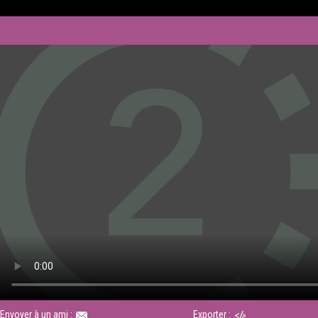
Envoyer à un ami :
Exporter :