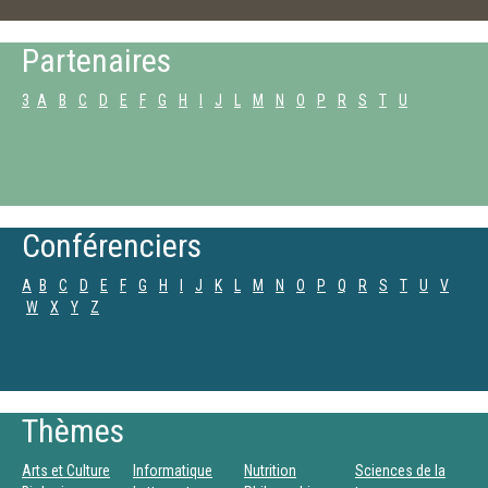
Partenaires
3
A
B
C
D
E
F
G
H
I
J
L
M
N
O
P
R
S
T
U
Conférenciers
A
B
C
D
E
F
G
H
I
J
K
L
M
N
O
P
Q
R
S
T
U
V
W
X
Y
Z
Thèmes
Arts et Culture
Informatique
Nutrition
Sciences de la