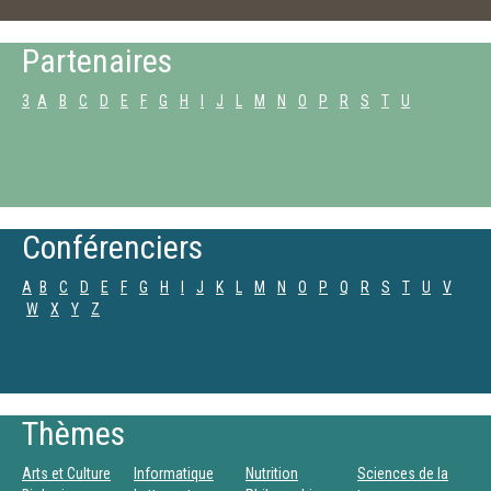
Partenaires
3
A
B
C
D
E
F
G
H
I
J
L
M
N
O
P
R
S
T
U
Conférenciers
A
B
C
D
E
F
G
H
I
J
K
L
M
N
O
P
Q
R
S
T
U
V
W
X
Y
Z
Thèmes
Arts et Culture
Informatique
Nutrition
Sciences de la