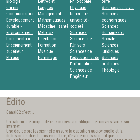
Biologie
Lettres et
Philosophie
terre
Chimie
Langues
Physique
Sciences de la vie
Communication
Management
Rencontres
Sciences
Développement
Mathématiques
université -
économiques
durable -
Médecine - santé
société
Sciences
environnement
Métiers -
Sciences
Humaines et
Documentation
Orientation -
Sciences de
Sociales
Enseignement
Formation
l'Univers
Sciences
supérieur
Musique
Sciences de
juridiques
Éthique
Numérique
l’éducation et de
Sciences
l’information
politiques
Sciences de
Théologie
l’ingénieur
Édito
CanalC2 c’est …
Un patrimoine unique de ressources scientifiques et universitaires sur
internet
Une équipe professionnelle assure la captation audiovisuelle et la
diffusion en direct, puis en différé, d’événements scientifiques et