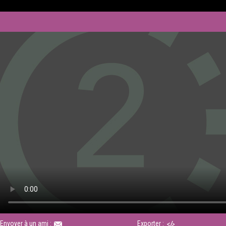
Envoyer à un ami :
Exporter :