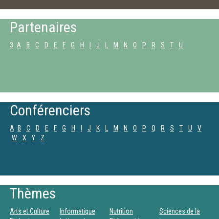
Partenaires
3
A
B
C
D
E
F
G
H
I
J
L
M
N
O
P
R
S
T
U
Conférenciers
A
B
C
D
E
F
G
H
I
J
K
L
M
N
O
P
Q
R
S
T
U
V
W
X
Y
Z
Thèmes
Arts et Culture
Informatique
Nutrition
Sciences de la