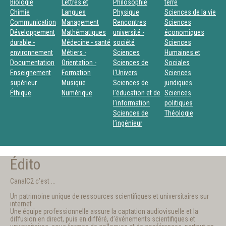
Biologie
Lettres et
Philosophie
terre
Chimie
Langues
Physique
Sciences de la vie
Communication
Management
Rencontres
Sciences
Développement
Mathématiques
université -
économiques
durable -
Médecine - santé
société
Sciences
environnement
Métiers -
Sciences
Humaines et
Documentation
Orientation -
Sciences de
Sociales
Enseignement
Formation
l'Univers
Sciences
supérieur
Musique
Sciences de
juridiques
Éthique
Numérique
l’éducation et de
Sciences
l’information
politiques
Sciences de
Théologie
l’ingénieur
Édito
CanalC2 c’est …
Un patrimoine unique de ressources scientifiques et universitaires sur
internet
Une équipe professionnelle assure la captation audiovisuelle et la
diffusion en direct, puis en différé, d’événements scientifiques et