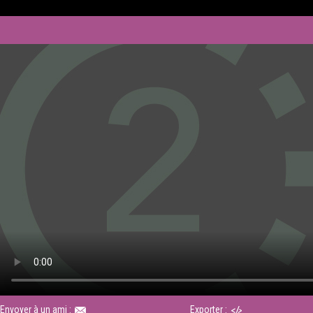
Envoyer à un ami :
Exporter :