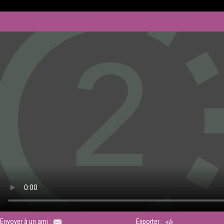
Envoyer à un ami :
Exporter :