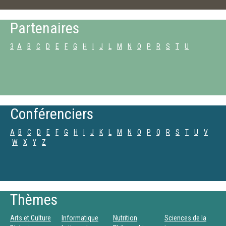
Partenaires
3
A
B
C
D
E
F
G
H
I
J
L
M
N
O
P
R
S
T
U
Conférenciers
A
B
C
D
E
F
G
H
I
J
K
L
M
N
O
P
Q
R
S
T
U
V
W
X
Y
Z
Thèmes
Arts et Culture
Informatique
Nutrition
Sciences de la