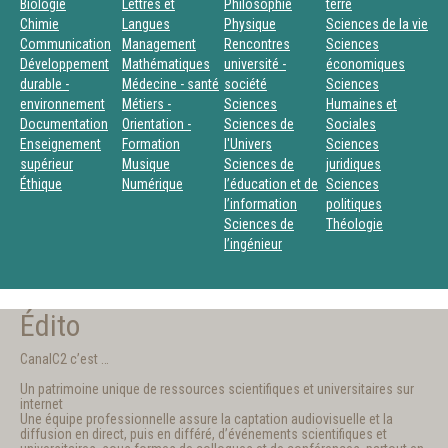
Biologie
Lettres et
Philosophie
terre
Chimie
Langues
Physique
Sciences de la vie
Communication
Management
Rencontres
Sciences
Développement
Mathématiques
université -
économiques
durable -
Médecine - santé
société
Sciences
environnement
Métiers -
Sciences
Humaines et
Documentation
Orientation -
Sciences de
Sociales
Enseignement
Formation
l'Univers
Sciences
supérieur
Musique
Sciences de
juridiques
Éthique
Numérique
l’éducation et de
Sciences
l’information
politiques
Sciences de
Théologie
l’ingénieur
Édito
CanalC2 c’est …
Un patrimoine unique de ressources scientifiques et universitaires sur
internet
Une équipe professionnelle assure la captation audiovisuelle et la
diffusion en direct, puis en différé, d’événements scientifiques et