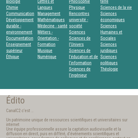
Biologie
Lettres et
Philosophie
terre
Chimie
Langues
Physique
Sciences de la vie
Communication
Management
Rencontres
Sciences
Développement
Mathématiques
université -
économiques
durable -
Médecine - santé
société
Sciences
environnement
Métiers -
Sciences
Humaines et
Documentation
Orientation -
Sciences de
Sociales
Enseignement
Formation
l'Univers
Sciences
supérieur
Musique
Sciences de
juridiques
Éthique
Numérique
l’éducation et de
Sciences
l’information
politiques
Sciences de
Théologie
l’ingénieur
Édito
CanalC2 c’est …
Un patrimoine unique de ressources scientifiques et universitaires sur
internet
Une équipe professionnelle assure la captation audiovisuelle et la
diffusion en direct, puis en différé, d’événements scientifiques et