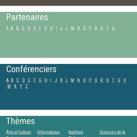
Partenaires
3
A
B
C
D
E
F
G
H
I
J
L
M
N
O
P
R
S
T
U
Conférenciers
A
B
C
D
E
F
G
H
I
J
K
L
M
N
O
P
Q
R
S
T
U
V
W
X
Y
Z
Thèmes
Arts et Culture
Informatique
Nutrition
Sciences de la