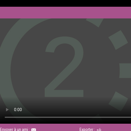
Envoyer à un ami :
Exporter :