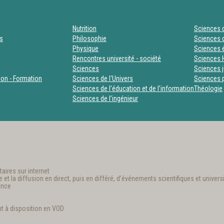
Nutrition
Sciences d
es
Philosophie
Sciences d
Physique
Sciences
Rencontres université - société
Sciences 
Sciences
Sciences j
tion - Formation
Sciences de l'Univers
Sciences p
Sciences de l’éducation et de l’information
Théologie
Sciences de l’ingénieur
aires sur internet
t la diffusion en direct, puis en différé, d’événements scientifiques et universi
ance
t à disposition en VOD