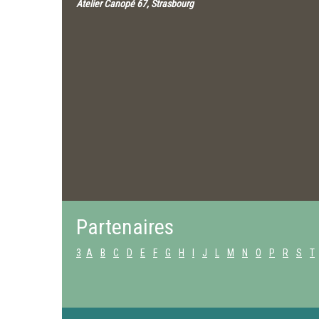
Atelier Canopé 67, Strasbourg
Partenaires
3
A
B
C
D
E
F
G
H
I
J
L
M
N
O
P
R
S
T