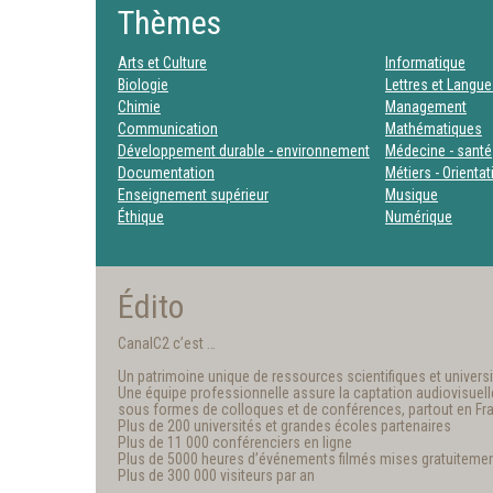
Thèmes
Arts et Culture
Informatique
Biologie
Lettres et Langu
Chimie
Management
Communication
Mathématiques
Développement durable - environnement
Médecine - santé
Documentation
Métiers - Orienta
Enseignement supérieur
Musique
Éthique
Numérique
Édito
CanalC2 c’est …
Un patrimoine unique de ressources scientifiques et universit
Une équipe professionnelle assure la captation audiovisuelle e
sous formes de colloques et de conférences, partout en Fr
Plus de 200 universités et grandes écoles partenaires
Plus de 11 000 conférenciers en ligne
Plus de 5000 heures d’événements filmés mises gratuitemen
Plus de 300 000 visiteurs par an