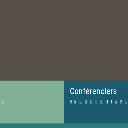
Conférenciers
U
A
B
C
D
E
F
G
H
I
J
K
L