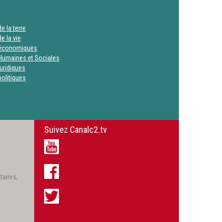
e la terre
e la vie
 économiques
Humaines et Sociales
uridiques
olitiques
Suivez Canalc2.tv
taires,