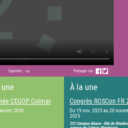
Exporter :
Partager sur :
 une
À la une
née CEGOP Colmar
Congrès ROSCon FR 
janvier 2026
Du
19 nov. 2025
au
20 nove
2025
CCI Campus Alsace - Site de Strasbo
avenue de Colmar, Strasbourg