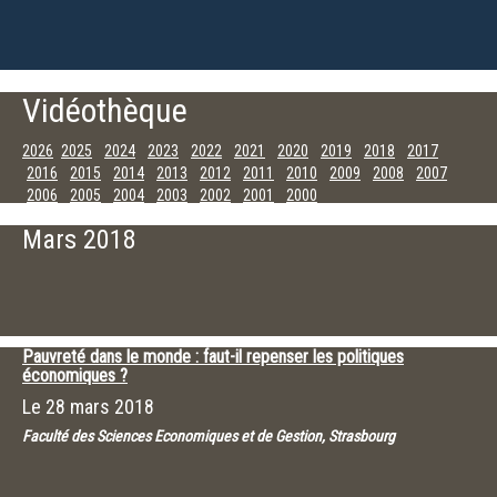
Vidéothèque
2026
2025
2024
2023
2022
2021
2020
2019
2018
2017
2016
2015
2014
2013
2012
2011
2010
2009
2008
2007
2006
2005
2004
2003
2002
2001
2000
Décembre
Novembre
Octobre
Juillet
Juin
Mai
Avril
Mars
Mars 2018
Février
Janvier
Pauvreté dans le monde : faut-il repenser les politiques
économiques ?
Le
28 mars 2018
Faculté des Sciences Economiques et de Gestion, Strasbourg