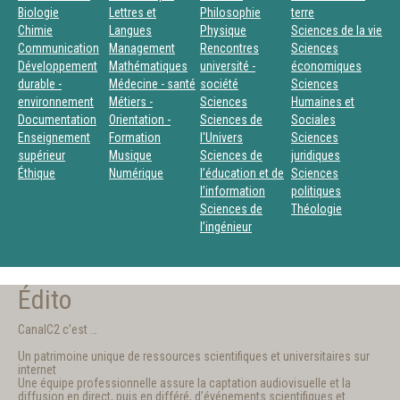
Biologie
Lettres et
Philosophie
terre
Chimie
Langues
Physique
Sciences de la vie
Communication
Management
Rencontres
Sciences
Développement
Mathématiques
université -
économiques
durable -
Médecine - santé
société
Sciences
environnement
Métiers -
Sciences
Humaines et
Documentation
Orientation -
Sciences de
Sociales
Enseignement
Formation
l'Univers
Sciences
supérieur
Musique
Sciences de
juridiques
Éthique
Numérique
l’éducation et de
Sciences
l’information
politiques
Sciences de
Théologie
l’ingénieur
Édito
CanalC2 c’est …
Un patrimoine unique de ressources scientifiques et universitaires sur
internet
Une équipe professionnelle assure la captation audiovisuelle et la
diffusion en direct, puis en différé, d’événements scientifiques et