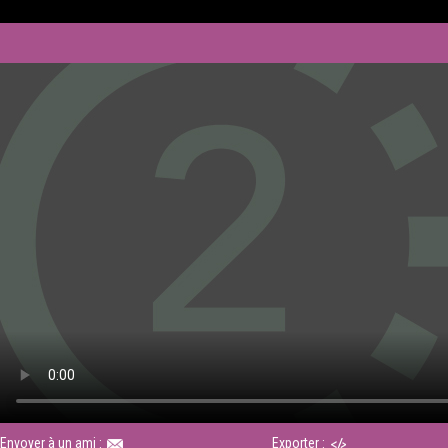
Envoyer à un ami :
Exporter :