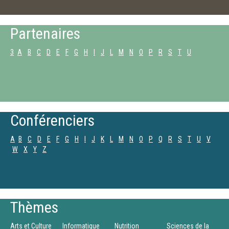
Partenaires
3
A
B
C
D
E
F
G
H
I
J
L
M
N
O
P
R
S
T
U
Conférenciers
A
B
C
D
E
F
G
H
I
J
K
L
M
N
O
P
Q
R
S
T
U
V
W
X
Y
Z
Thèmes
Arts et Culture
Informatique
Nutrition
Sciences de la