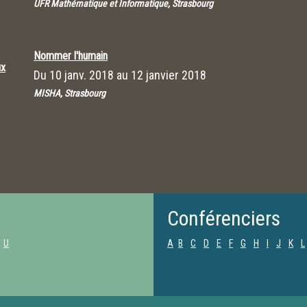
UFR Mathématique et Informatique, Strasbourg
Nommer l'humain
ux
Du
10 janv. 2018
au
12 janvier 2018
MISHA, Strasbourg
Conférenciers
U
A
B
C
D
E
F
G
H
I
J
K
L