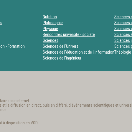
Nutrition
Sciences d
es
Philosophie
Sciences d
Physique
Sciences
Rencontres université - société
Sciences 
Sciences
Sciences j
tion - Formation
Sciences de l'Univers
Sciences p
Sciences de l’éducation et de l’information
Théologie
Sciences de l’ingénieur
aires sur internet
t la diffusion en direct, puis en différé, d’événements scientifiques et universi
ance
t à disposition en VOD