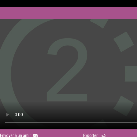
Envoyer à un ami :
Exporter :