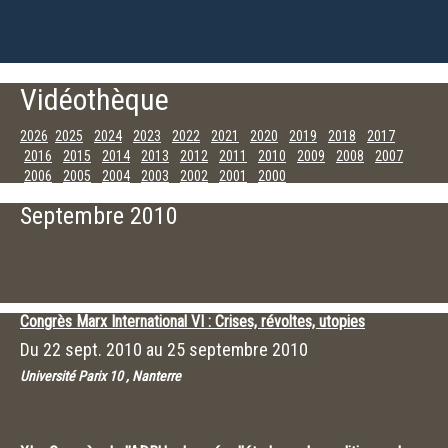
Vidéothèque
2026
2025
2024
2023
2022
2021
2020
2019
2018
2017
2016
2015
2014
2013
2012
2011
2010
2009
2008
2007
2006
2005
2004
2003
2002
2001
2000
Décembre
Novembre
Octobre
Septembre
Juillet
Juin
Mai
Avril
Septembre 2010
Mars
Février
Janvier
Congrès Marx International VI : Crises, révoltes, utopies
Du
22 sept. 2010
au
25 septembre 2010
Université Parix 10 , Nanterre