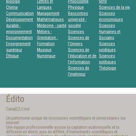
Biologie
Lettres et
Philosophie
terre
Chimie
Langues
Physique
Sciences de la vie
Communication
Management
Rencontres
Sciences
Développement
Mathématiques
université -
économiques
durable -
Médecine - santé
société
Sciences
environnement
Métiers -
Sciences
Humaines et
Documentation
Orientation -
Sciences de
Sociales
Enseignement
Formation
l'Univers
Sciences
supérieur
Musique
Sciences de
juridiques
Éthique
Numérique
l’éducation et de
Sciences
l’information
politiques
Sciences de
Théologie
l’ingénieur
Édito
CanalC2 c’est …
Un patrimoine unique de ressources scientifiques et universitaires sur
internet
Une équipe professionnelle assure la captation audiovisuelle et la
diffusion en direct, puis en différé, d’événements scientifiques et