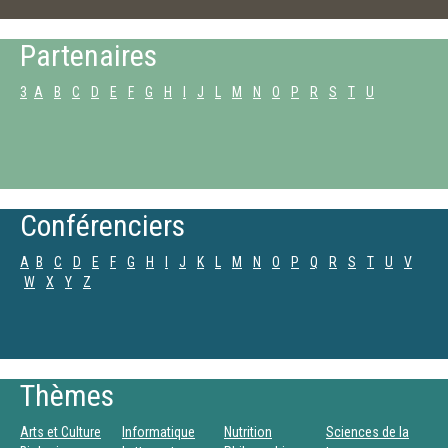
Partenaires
3
A
B
C
D
E
F
G
H
I
J
L
M
N
O
P
R
S
T
U
Conférenciers
A
B
C
D
E
F
G
H
I
J
K
L
M
N
O
P
Q
R
S
T
U
V
W
X
Y
Z
Thèmes
Arts et Culture
Informatique
Nutrition
Sciences de la