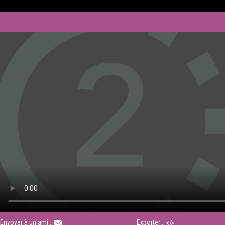
Envoyer à un ami :
Exporter :