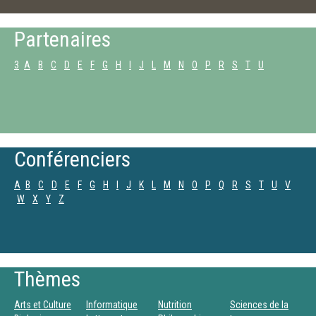
Partenaires
3
A
B
C
D
E
F
G
H
I
J
L
M
N
O
P
R
S
T
U
Conférenciers
A
B
C
D
E
F
G
H
I
J
K
L
M
N
O
P
Q
R
S
T
U
V
W
X
Y
Z
Thèmes
Arts et Culture
Informatique
Nutrition
Sciences de la