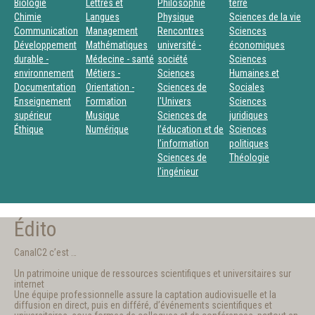
Biologie
Lettres et
Philosophie
terre
Chimie
Langues
Physique
Sciences de la vie
Communication
Management
Rencontres
Sciences
Développement
Mathématiques
université -
économiques
durable -
Médecine - santé
société
Sciences
environnement
Métiers -
Sciences
Humaines et
Documentation
Orientation -
Sciences de
Sociales
Enseignement
Formation
l'Univers
Sciences
supérieur
Musique
Sciences de
juridiques
Éthique
Numérique
l’éducation et de
Sciences
l’information
politiques
Sciences de
Théologie
l’ingénieur
Édito
CanalC2 c’est …
Un patrimoine unique de ressources scientifiques et universitaires sur
internet
Une équipe professionnelle assure la captation audiovisuelle et la
diffusion en direct, puis en différé, d’événements scientifiques et