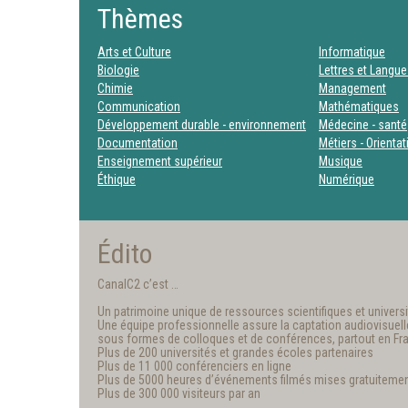
Thèmes
Arts et Culture
Informatique
Biologie
Lettres et Langu
Chimie
Management
Communication
Mathématiques
Développement durable - environnement
Médecine - santé
Documentation
Métiers - Orienta
Enseignement supérieur
Musique
Éthique
Numérique
Édito
CanalC2 c’est …
Un patrimoine unique de ressources scientifiques et universit
Une équipe professionnelle assure la captation audiovisuelle e
sous formes de colloques et de conférences, partout en Fr
Plus de 200 universités et grandes écoles partenaires
Plus de 11 000 conférenciers en ligne
Plus de 5000 heures d’événements filmés mises gratuitemen
Plus de 300 000 visiteurs par an