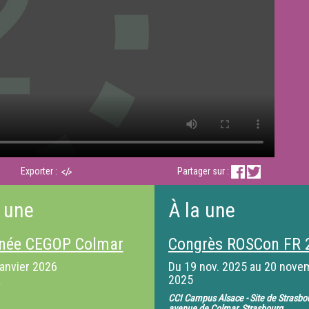
Exporter :
Partager sur :
 une
À la une
née CEGOP Colmar
Congrès ROSCon FR 
janvier 2026
Du
19 nov. 2025
au
20 nove
2025
CCI Campus Alsace - Site de Strasbo
avenue de Colmar, Strasbourg