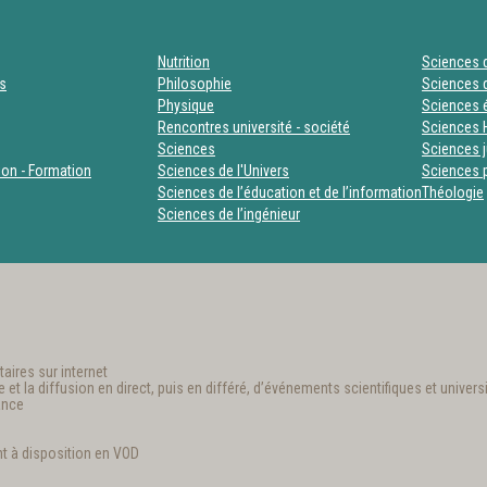
Nutrition
Sciences d
es
Philosophie
Sciences d
Physique
Sciences
Rencontres université - société
Sciences 
Sciences
Sciences j
tion - Formation
Sciences de l'Univers
Sciences p
Sciences de l’éducation et de l’information
Théologie
Sciences de l’ingénieur
aires sur internet
t la diffusion en direct, puis en différé, d’événements scientifiques et universi
ance
t à disposition en VOD