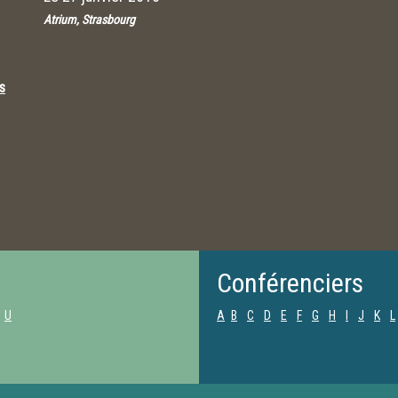
Atrium, Strasbourg
s
Conférenciers
U
A
B
C
D
E
F
G
H
I
J
K
L