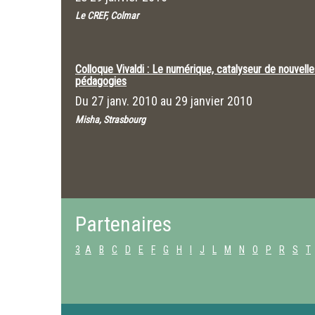
Le CREF, Colmar
Colloque Vivaldi : Le numérique, catalyseur de nouvelle
pédagogies
Du
27 janv. 2010
au
29 janvier 2010
Misha, Strasbourg
Partenaires
3
A
B
C
D
E
F
G
H
I
J
L
M
N
O
P
R
S
T