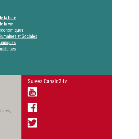
e la terre
e la vie
 économiques
Humaines et Sociales
uridiques
olitiques
Suivez Canalc2.tv
taires,