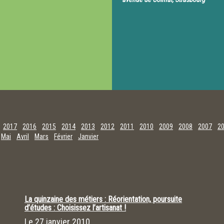
2017
2016
2015
2014
2013
2012
2011
2010
2009
2008
2007
2
Mai
Avril
Mars
Février
Janvier
La quinzaine des métiers : Réorientation, poursuite
d’études : Choisissez l’artisanat !
Le
27 janvier 2010