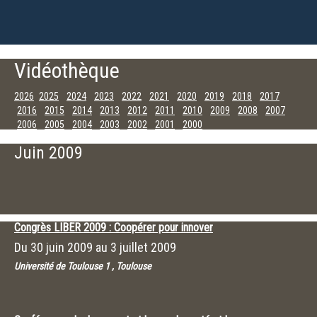
Vidéothèque
2026
2025
2024
2023
2022
2021
2020
2019
2018
2017
2016
2015
2014
2013
2012
2011
2010
2009
2008
2007
2006
2005
2004
2003
2002
2001
2000
Décembre
Novembre
Octobre
Septembre
Août
Juillet
Juin
Mai
Juin 2009
Mars
Février
Janvier
Congrès LIBER 2009 : Coopérer pour innover
Du
30 juin 2009
au
3 juillet 2009
Université de Toulouse 1 , Toulouse