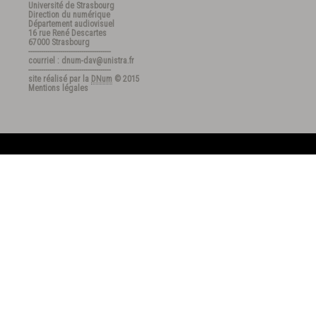
Université de Strasbourg
Direction du numérique
Département audiovisuel
16 rue René Descartes
67000 Strasbourg
---------------------------------------
courriel : dnum-dav@unistra.fr
---------------------------------------
site réalisé par la
DNum
© 2015
Mentions légales