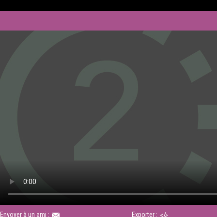
Envoyer à un ami :
Exporter :