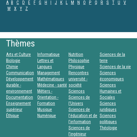
A
B
C
D
E
F
G
H
I
J
K
L
M
N
O
P
Q
R
S
T
U
V
W
X
Y
Z
Thèmes
Arts et Culture
Informatique
Nutrition
Sciences de la
Biologie
Lettres et
Philosophie
terre
Chimie
Langues
Physique
Sciences de la vie
Communication
Management
Rencontres
Sciences
Développement
Mathématiques
université -
économiques
durable -
Médecine - santé
société
Sciences
environnement
Métiers -
Sciences
Humaines et
Documentation
Orientation -
Sciences de
Sociales
Enseignement
Formation
l'Univers
Sciences
supérieur
Musique
Sciences de
juridiques
Éthique
Numérique
l’éducation et de
Sciences
l’information
politiques
Sciences de
Théologie
l’ingénieur