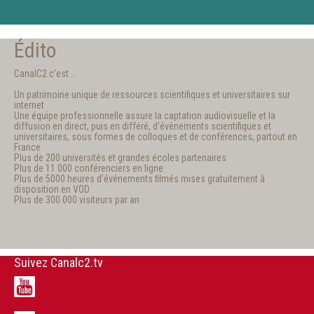
Édito
CanalC2 c’est …
Un patrimoine unique de ressources scientifiques et universitaires sur
internet
Une équipe professionnelle assure la captation audiovisuelle et la
diffusion en direct, puis en différé, d’événements scientifiques et
universitaires, sous formes de colloques et de conférences, partout en
France
Plus de 200 universités et grandes écoles partenaires
Plus de 11 000 conférenciers en ligne
Plus de 5000 heures d’événements filmés mises gratuitement à
disposition en VOD
Plus de 300 000 visiteurs par an
Suivez Canalc2.tv