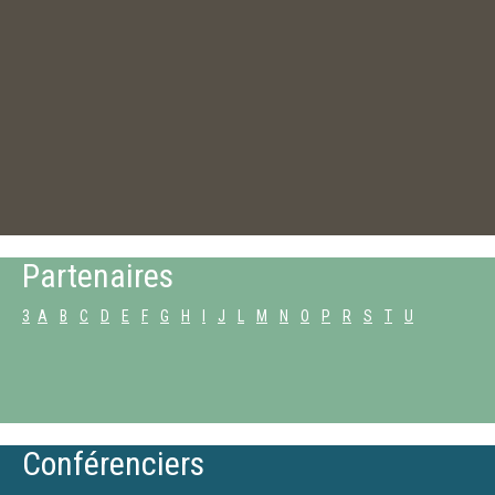
Partenaires
3
A
B
C
D
E
F
G
H
I
J
L
M
N
O
P
R
S
T
U
Conférenciers