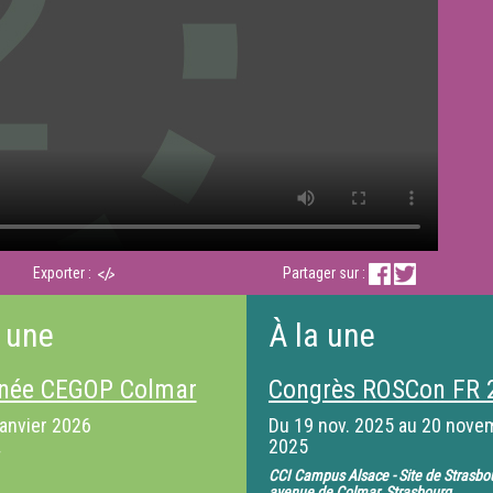
Exporter :
Partager sur :
 une
À la une
née CEGOP Colmar
Congrès ROSCon FR 
janvier 2026
Du
19 nov. 2025
au
20 nove
2025
CCI Campus Alsace - Site de Strasbo
avenue de Colmar, Strasbourg