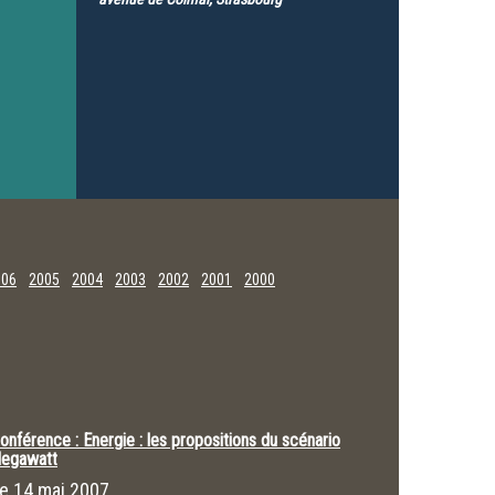
006
2005
2004
2003
2002
2001
2000
onférence : Energie : les propositions du scénario
egawatt
Le
14 mai 2007