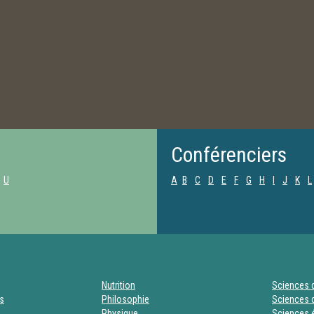
Conférenciers
U
A
B
C
D
E
F
G
H
I
J
K
L
Nutrition
Sciences d
es
Philosophie
Sciences d
Physique
Sciences