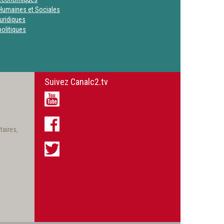
Humaines et Sociales
uridiques
olitiques
Suivez Canalc2.tv
taires,