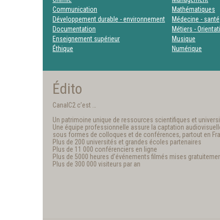
Communication
Mathématiques
Développement durable - environnement
Médecine - santé
Documentation
Métiers - Orienta
Enseignement supérieur
Musique
Éthique
Numérique
Édito
CanalC2 c’est …
Un patrimoine unique de ressources scientifiques et universit
Une équipe professionnelle assure la captation audiovisuelle e
sous formes de colloques et de conférences, partout en Fr
Plus de 200 universités et grandes écoles partenaires
Plus de 11 000 conférenciers en ligne
Plus de 5000 heures d’événements filmés mises gratuitemen
Plus de 300 000 visiteurs par an