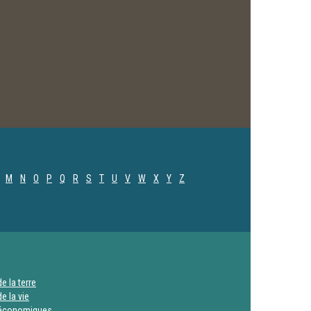
M
N
O
P
Q
R
S
T
U
V
W
X
Y
Z
e la terre
e la vie
 économiques