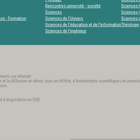
Rencontres université - société
Sciences 
Sciences
Sciences j
tion - Formation
Sciences de l'Univers
Sciences p
Sciences de l’éducation et de l’information
Théologie
Sciences de l’ingénieur
aires sur internet
t la diffusion en direct, puis en différé, d’événements scientifiques et universi
ance
t à disposition en VOD