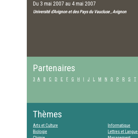
Du
3 mai 2007
au
4 mai 2007
Université d'Avignon et des Pays du Vaucluse , Avignon
Partenaires
3
A
B
C
D
E
F
G
H
I
J
L
M
N
O
P
R
S
T
Thèmes
Arts et Culture
Informatique
Biologie
Lettres et Langu
Chimie
Management