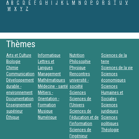
A
B
C
D
E
F
G
H
I
J
K
L
M
N
O
P
Q
R
S
T
U
V
W
X
Y
Z
Thèmes
Arts et Culture
Informatique
Nutrition
Sciences de la
Biologie
Lettres et
Philosophie
terre
Chimie
Langues
Physique
Sciences de la vie
Communication
Management
Rencontres
Sciences
Développement
Mathématiques
université -
économiques
durable -
Médecine - santé
société
Sciences
environnement
Métiers -
Sciences
Humaines et
Documentation
Orientation -
Sciences de
Sociales
Enseignement
Formation
l'Univers
Sciences
supérieur
Musique
Sciences de
juridiques
Éthique
Numérique
l’éducation et de
Sciences
l’information
politiques
Sciences de
Théologie
l’ingénieur