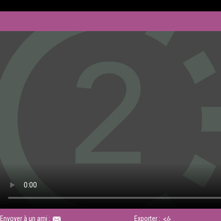
Envoyer à un ami :
Exporter :