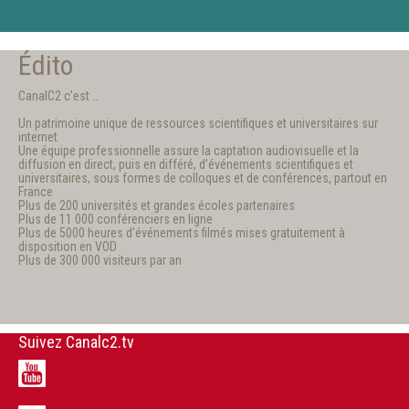
Édito
CanalC2 c’est …
Un patrimoine unique de ressources scientifiques et universitaires sur
internet
Une équipe professionnelle assure la captation audiovisuelle et la
diffusion en direct, puis en différé, d’événements scientifiques et
universitaires, sous formes de colloques et de conférences, partout en
France
Plus de 200 universités et grandes écoles partenaires
Plus de 11 000 conférenciers en ligne
Plus de 5000 heures d’événements filmés mises gratuitement à
disposition en VOD
Plus de 300 000 visiteurs par an
Suivez Canalc2.tv