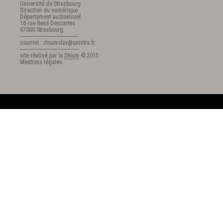
Université de Strasbourg
Direction du numérique
Département audiovisuel
16 rue René Descartes
67000 Strasbourg
---------------------------------------
courriel : dnum-dav@unistra.fr
---------------------------------------
site réalisé par la
DNum
© 2015
Mentions légales