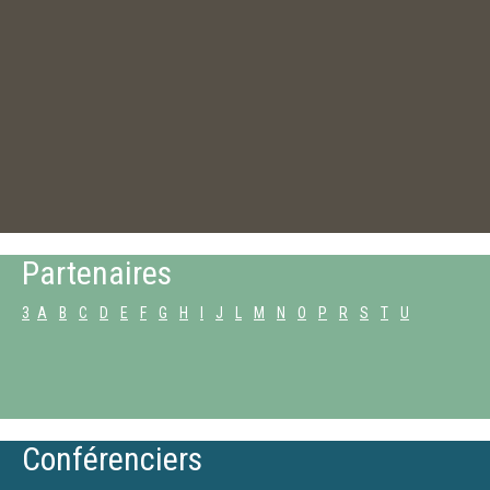
Partenaires
3
A
B
C
D
E
F
G
H
I
J
L
M
N
O
P
R
S
T
U
Conférenciers