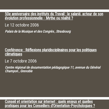
50e anniversaire des instituts du Travail : le salarié, acteur de son
évolution professionnelle - Mythe ou réalité ?
Le
12 octobre 2006
Palais de la Musique et des Congrès , Strasbourg
Conférence : Réflexions pluridisciplinaires pour les politiques
climatiques
Le
7 octobre 2006
Centre régional de documentation pédagogique 11, avenue du Général
Champon , Grenoble
Conseil et orientation sur internet : quels enjeux et quelles
pratiques pour les Conseillers d'Orientation-Psychologues ?