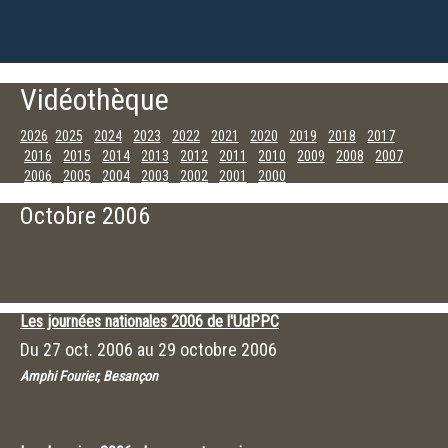
Vidéothèque
2026
2025
2024
2023
2022
2021
2020
2019
2018
2017
2016
2015
2014
2013
2012
2011
2010
2009
2008
2007
2006
2005
2004
2003
2002
2001
2000
Décembre
Novembre
Octobre
Septembre
Juillet
Juin
Mai
Avril
Octobre 2006
Mars
Février
Janvier
Les journées nationales 2006 de l'UdPPC
Du
27 oct. 2006
au
29 octobre 2006
Amphi Fourier, Besançon