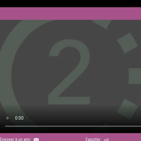
Envoyer à un ami :
Exporter :