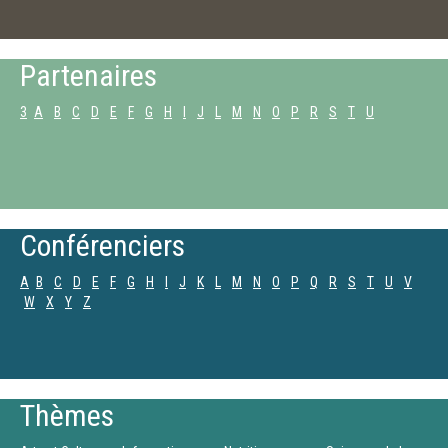
Partenaires
3
A
B
C
D
E
F
G
H
I
J
L
M
N
O
P
R
S
T
U
Conférenciers
A
B
C
D
E
F
G
H
I
J
K
L
M
N
O
P
Q
R
S
T
U
V
W
X
Y
Z
Thèmes