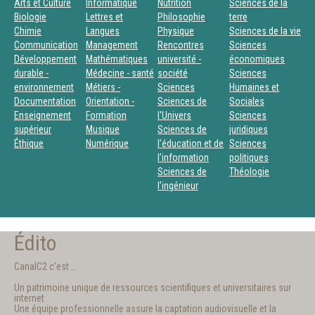
Arts et Culture
Informatique
Nutrition
Sciences de la
Biologie
Lettres et
Philosophie
terre
Chimie
Langues
Physique
Sciences de la vie
Communication
Management
Rencontres
Sciences
Développement
Mathématiques
université -
économiques
durable -
Médecine - santé
société
Sciences
environnement
Métiers -
Sciences
Humaines et
Documentation
Orientation -
Sciences de
Sociales
Enseignement
Formation
l'Univers
Sciences
supérieur
Musique
Sciences de
juridiques
Éthique
Numérique
l’éducation et de
Sciences
l’information
politiques
Sciences de
Théologie
l’ingénieur
Édito
CanalC2 c’est …
Un patrimoine unique de ressources scientifiques et universitaires sur
internet
Une équipe professionnelle assure la captation audiovisuelle et la