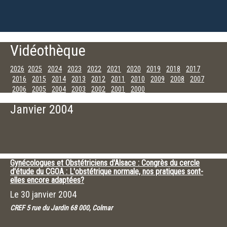
Vidéothèque
2026
2025
2024
2023
2022
2021
2020
2019
2018
2017
2016
2015
2014
2013
2012
2011
2010
2009
2008
2007
2006
2005
2004
2003
2002
2001
2000
Décembre
Novembre
Octobre
Septembre
Juillet
Juin
Mai
Avril
Janvier 2004
Mars
Février
Janvier
Gynécologues et Obstétriciens d'Alsace : Congrès du cercle
d'étude du CGOA : L'obstétrique normale, nos pratiques sont-
elles encore adaptées?
Le
30 janvier 2004
CREF 5 rue du Jardin 68 000, Colmar