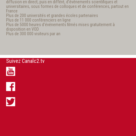
diffusion en direct, puis en différé, d’événements scientifiques et
universitaires, sous formes de colloques et de conférences, partout en
France
Plus de 200 universités et grandes écoles partenaires
Plus de 11 000 conférenciers en ligne
Plus de 5000 heures d’événements filmés mises gratuitement à
disposition en VOD
Plus de 300 000 visiteurs par an
Suivez Canalc2.tv