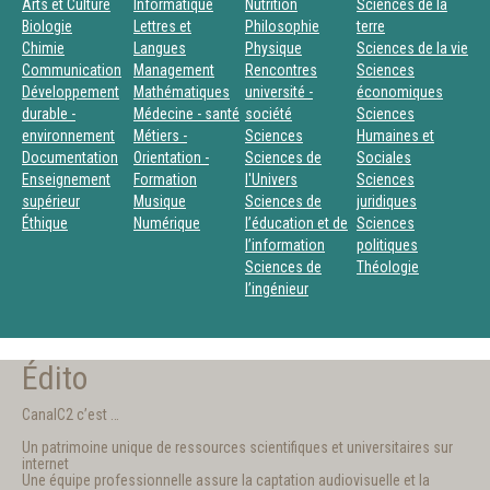
Arts et Culture
Informatique
Nutrition
Sciences de la
Biologie
Lettres et
Philosophie
terre
Chimie
Langues
Physique
Sciences de la vie
Communication
Management
Rencontres
Sciences
Développement
Mathématiques
université -
économiques
durable -
Médecine - santé
société
Sciences
environnement
Métiers -
Sciences
Humaines et
Documentation
Orientation -
Sciences de
Sociales
Enseignement
Formation
l'Univers
Sciences
supérieur
Musique
Sciences de
juridiques
Éthique
Numérique
l’éducation et de
Sciences
l’information
politiques
Sciences de
Théologie
l’ingénieur
Édito
CanalC2 c’est …
Un patrimoine unique de ressources scientifiques et universitaires sur
internet
Une équipe professionnelle assure la captation audiovisuelle et la