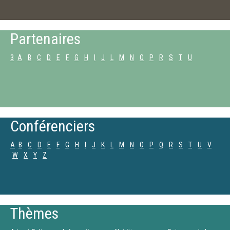
Partenaires
3
A
B
C
D
E
F
G
H
I
J
L
M
N
O
P
R
S
T
U
Conférenciers
A
B
C
D
E
F
G
H
I
J
K
L
M
N
O
P
Q
R
S
T
U
V
W
X
Y
Z
Thèmes