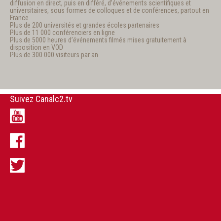
diffusion en direct, puis en différé, d’événements scientifiques et
universitaires, sous formes de colloques et de conférences, partout en
France
Plus de 200 universités et grandes écoles partenaires
Plus de 11 000 conférenciers en ligne
Plus de 5000 heures d’événements filmés mises gratuitement à
disposition en VOD
Plus de 300 000 visiteurs par an
Suivez Canalc2.tv