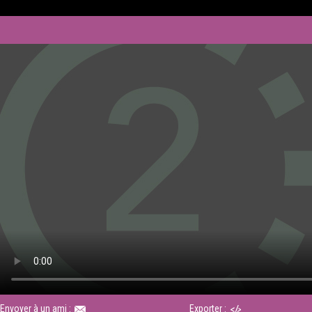
Envoyer à un ami :
Exporter :