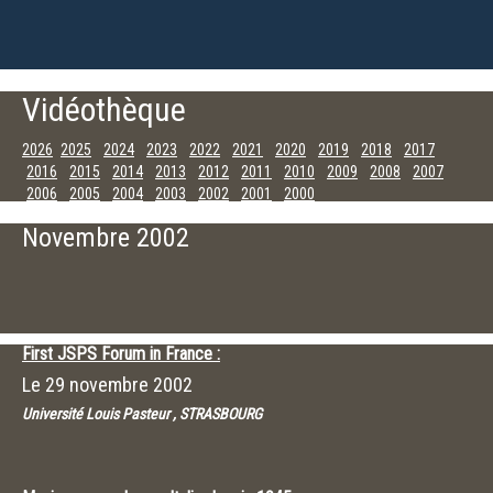
Vidéothèque
2026
2025
2024
2023
2022
2021
2020
2019
2018
2017
2016
2015
2014
2013
2012
2011
2010
2009
2008
2007
2006
2005
2004
2003
2002
2001
2000
Décembre
Novembre
Octobre
Septembre
Août
Juillet
Juin
Mai
Novembre 2002
Avril
Mars
Février
Janvier
First JSPS Forum in France :
Le
29 novembre 2002
Université Louis Pasteur , STRASBOURG