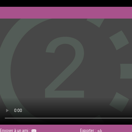
Envoyer à un ami :
Exporter :