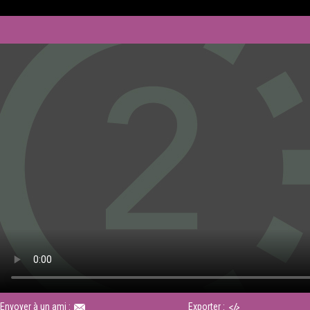
Envoyer à un ami :
Exporter :