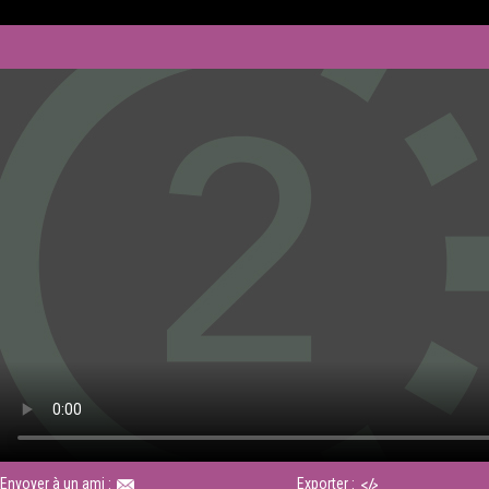
Envoyer à un ami :
Exporter :