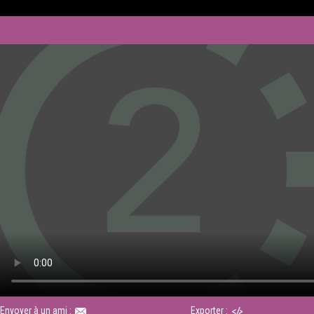
Envoyer à un ami :
Exporter :