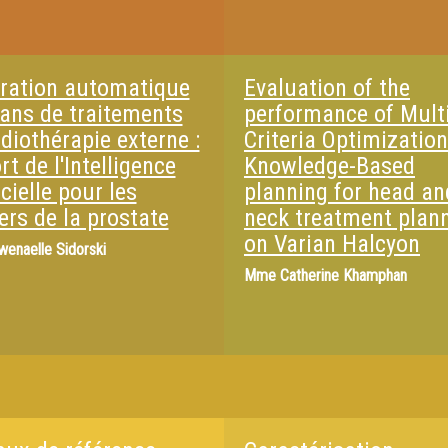
ration automatique
Evaluation of the
lans de traitements
performance of Multi
diothérapie externe :
Criteria Optimizatio
t de l'Intelligence
Knowledge-Based
icielle pour les
planning for head an
ers de la prostate
neck treatment plan
on Varian Halcyon
wenaelle Sidorski
Mme
Catherine Khamphan