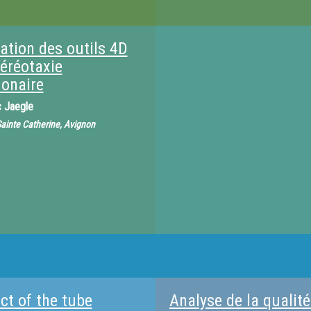
ation des outils 4D
téréotaxie
onaire
c Jaegle
 Sainte Catherine, Avignon
ct of the tube
Analyse de la qualit