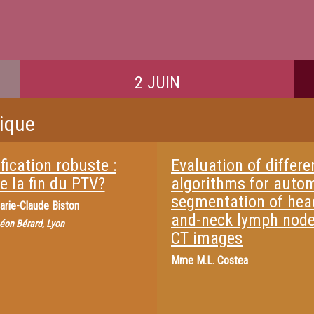
2 JUIN
rique
fication robuste :
Evaluation of differe
e la fin du PTV?
algorithms for auto
segmentation of hea
arie-Claude Biston
and-neck lymph nod
éon Bérard, Lyon
CT images
Mme
M.L. Costea