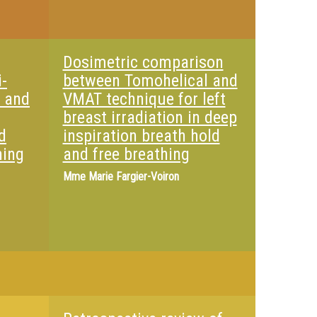
Dosimetric comparison
-
between Tomohelical and
n and
VMAT technique for left
breast irradiation in deep
d
inspiration breath hold
ning
and free breathing
Mme
Marie Fargier-Voiron