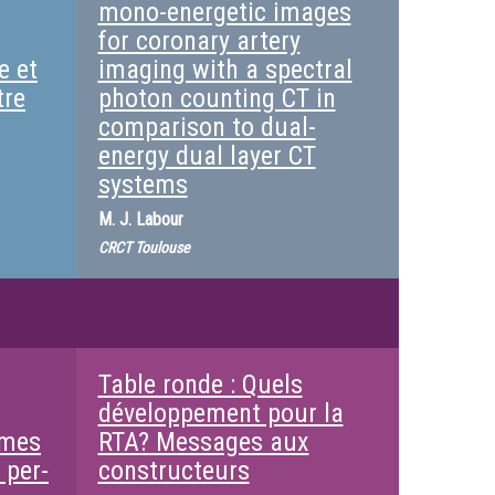
mono-energetic images
for coronary artery
e et
imaging with a spectral
tre
photon counting CT in
comparison to dual-
energy dual layer CT
systems
M.
J. Labour
CRCT Toulouse
Table ronde : Quels
développement pour la
umes
RTA? Messages aux
 per-
constructeurs