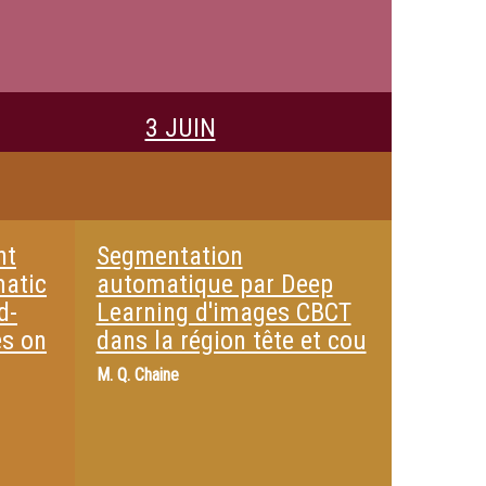
3 JUIN
nt
Segmentation
matic
automatique par Deep
d-
Learning d'images CBCT
es on
dans la région tête et cou
M.
Q. Chaine