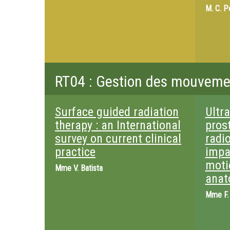
M.
C. P
RT04 : Gestion des mouvemen
Surface guided radiation
Ultr
therapy : an International
pros
survey on current clinical
radi
practice
impa
moti
Mme
V. Batista
anat
Mme
F.