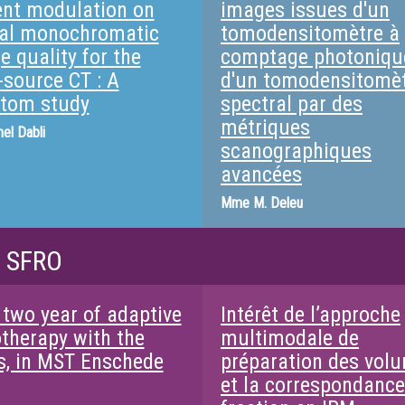
ent modulation on
images issues d'un
ual monochromatic
tomodensitomètre à
e quality for the
comptage photoniqu
-source CT : A
d'un tomodensitomè
tom study
spectral par des
métriques
el Dabli
scanographiques
avancées
Mme
M. Deleu
/ SFRO
 two year of adaptive
Intérêt de l’approche
otherapy with the
multimodale de
s, in MST Enschede
préparation des vol
et la correspondance