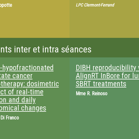
opotte
LPC Clermont-Ferrand
ts inter et intra séances
a-hypofractionated
DIBH reproducibility
tate cancer
AlignRT InBore for l
otherapy: dosimetric
SBRT treatments
ct of real-time
Mme
R. Reinoso
on and daily
omical changes
 Di Franco