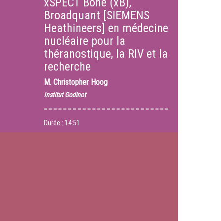
xSPECT Bone (xB),
Broadquant [SIEMENS
Heathineers] en médecine
nucléaire pour la
théranostique, la RIV et la
recherche
M.
Christopher Hoog
Institut Godinot
Durée :
14:51