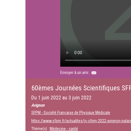
Envoyer à un ami :
60èmes Journées Scientifiques S
Du
1 juin 2022
au
3 juin 2022
Avignon
SFPM - Société Française de Physique Médicale
https://www.sfpm.fr/actualites/js-sfpm-2022-avignon-palai
Thème(s) :
Médecine - santé