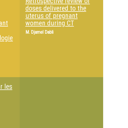
Retrospective review of
doses delivered to the
uterus of pregnant
ant
women during CT
M.
Djamel Dabli
logie
r les