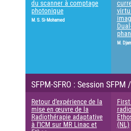
du scanner à comptage
curr
photonique
virt
imag
M.
S. Si-Mohamed
Dual
phan
M.
Djam
SFPM-SFRO : Session SFPM 
Retour d'expérience de la
First
mise en œuvre de la
radi
Radiothérapie adaptative
Etho
à l'ICM sur MR Linac et
(NL)