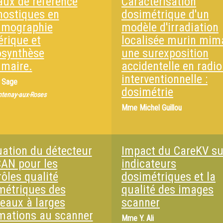
aux de référence
Caractérisation
nostiques en
dosimétrique d'un
mographie
modèle d'irradiation
rique et
localisée murin mim
synthèse
une surexposition
maire.
accidentelle en radio
interventionnelle :
. Sage
dosimétrie
ntenay-aux-Roses
Mme
Michel Guillou
uation du détecteur
Impact du CareKV su
CAN pour les
indicateurs
rôles qualité
dosimétriques et la
métriques des
qualité des images
ceaux à larges
scanner
imations au scanner
Mme
Y. Ali