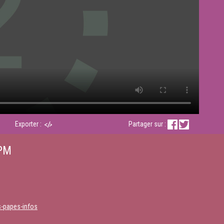
Exporter :
Partager sur :
FPM
s-papes-infos