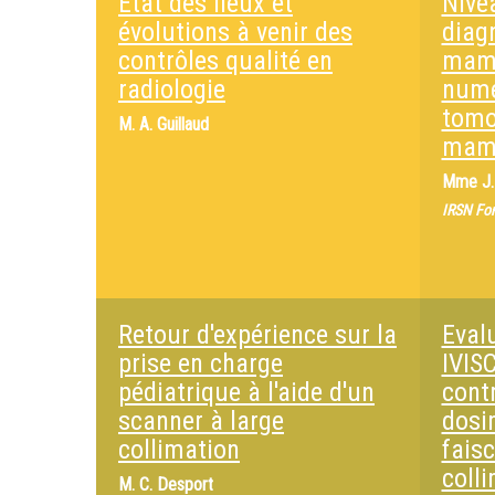
Etat des lieux et
Nive
évolutions à venir des
diag
contrôles qualité en
mam
radiologie
numé
tomo
M.
A. Guillaud
mam
Mme
J
IRSN Fo
Retour d'expérience sur la
Eval
prise en charge
IVIS
pédiatrique à l'aide d'un
cont
scanner à large
dosi
collimation
fais
coll
M.
C. Desport