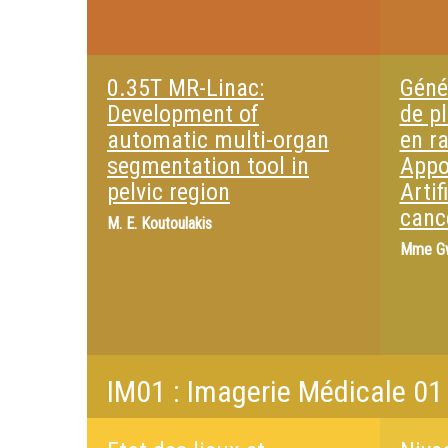
0.35T MR-Linac:
Géné
Development of
de p
automatic multi-organ
en ra
segmentation tool in
Appor
pelvic region
Artif
canc
M.
E. Koutoulakis
Mme
G
IM01 : Imagerie Médicale 01