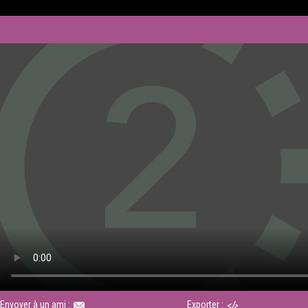
Envoyer à un ami :
Exporter :