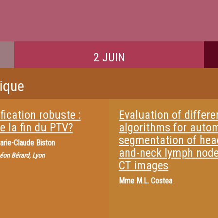
2 JUIN
rique
fication robuste :
Evaluation of differe
e la fin du PTV?
algorithms for auto
segmentation of hea
arie-Claude Biston
and-neck lymph nod
éon Bérard, Lyon
CT images
Mme
M.L. Costea