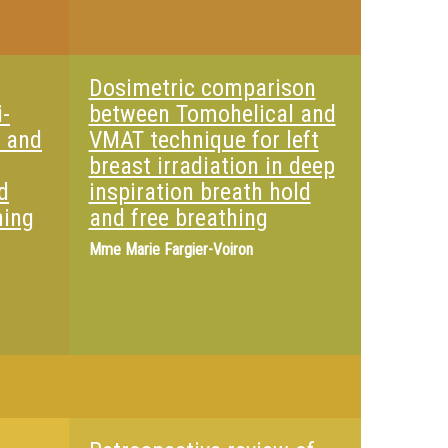
Dosimetric comparison
-
between Tomohelical and
n and
VMAT technique for left
breast irradiation in deep
d
inspiration breath hold
ning
and free breathing
Mme
Marie Fargier-Voiron