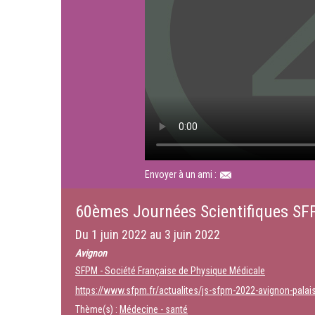
Envoyer à un ami :
60èmes Journées Scientifiques S
Du
1 juin 2022
au
3 juin 2022
Avignon
SFPM - Société Française de Physique Médicale
https://www.sfpm.fr/actualites/js-sfpm-2022-avignon-palai
Thème(s) :
Médecine - santé