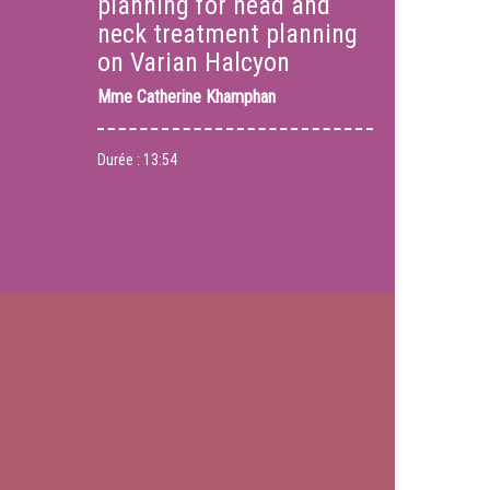
planning for head and
neck treatment planning
on Varian Halcyon
Mme
Catherine Khamphan
Durée :
13:54