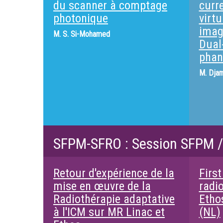
du scanner à comptage
curr
photonique
virt
imag
M.
S. Si-Mohamed
Dual
phan
M.
Djam
SFPM-SFRO : Session SFPM 
Retour d'expérience de la
First
mise en œuvre de la
radi
Radiothérapie adaptative
Etho
à l'ICM sur MR Linac et
(NL)