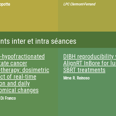
opotte
LPC Clermont-Ferrand
ts inter et intra séances
a-hypofractionated
DIBH reproducibility
tate cancer
AlignRT InBore for l
otherapy: dosimetric
SBRT treatments
ct of real-time
Mme
R. Reinoso
on and daily
omical changes
 Di Franco