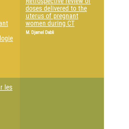
Retrospective review of
doses delivered to the
uterus of pregnant
ant
women during CT
M.
Djamel Dabli
logie
r les