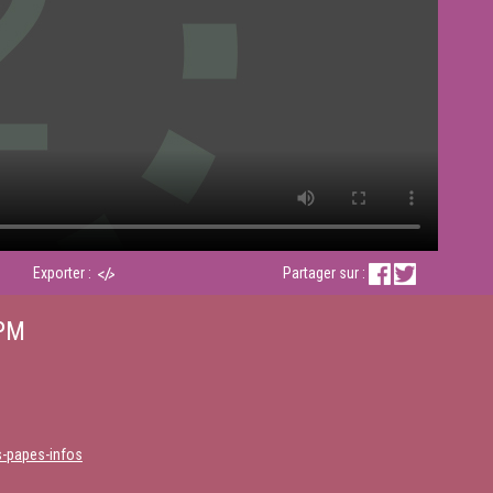
Exporter :
Partager sur :
FPM
s-papes-infos