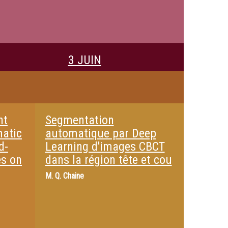
3 JUIN
nt
Segmentation
matic
automatique par Deep
d-
Learning d'images CBCT
es on
dans la région tête et cou
M.
Q. Chaine