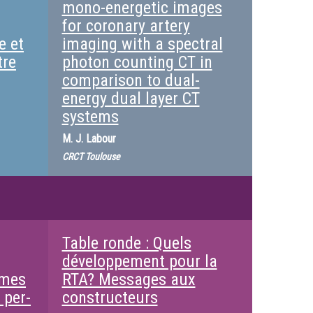
mono-energetic images
for coronary artery
e et
imaging with a spectral
tre
photon counting CT in
comparison to dual-
energy dual layer CT
systems
M.
J. Labour
CRCT Toulouse
Table ronde : Quels
développement pour la
umes
RTA? Messages aux
 per-
constructeurs