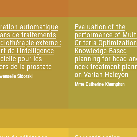
ration automatique
Evaluation of the
lans de traitements
performance of Multi
diothérapie externe :
Criteria Optimizatio
t de l'Intelligence
Knowledge-Based
icielle pour les
planning for head an
ers de la prostate
neck treatment plan
on Varian Halcyon
wenaelle Sidorski
Mme
Catherine Khamphan