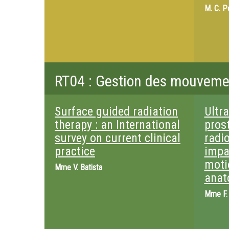
M.
C. P
RT04 : Gestion des mouvemen
Surface guided radiation
Ultr
therapy : an International
pros
survey on current clinical
radi
practice
impa
moti
Mme
V. Batista
anat
Mme
F.