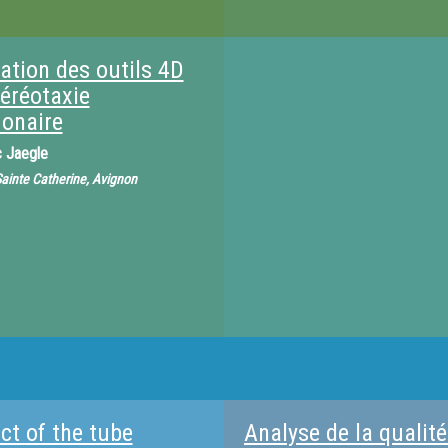
ation des outils 4D
téréotaxie
onaire
c Jaegle
 Sainte Catherine, Avignon
ct of the tube
Analyse de la qualit