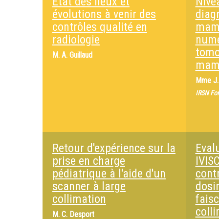
Etat des lieux et
Nive
évolutions à venir des
diag
contrôles qualité en
mam
radiologie
numé
tomo
M.
A. Guillaud
mam
Mme
J
IRSN Fo
Retour d'expérience sur la
Eval
prise en charge
IVIS
pédiatrique à l'aide d'un
cont
scanner à large
dosi
collimation
fais
coll
M.
C. Desport