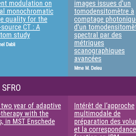
ent modulation on
images issues d'un
ual monochromatic
tomodensitomètre à
e quality for the
comptage photoniqu
-source CT : A
d'un tomodensitomè
tom study
spectral par des
métriques
el Dabli
scanographiques
avancées
Mme
M. Deleu
/ SFRO
 two year of adaptive
Intérêt de l’approche
otherapy with the
multimodale de
s, in MST Enschede
préparation des vol
et la correspondance