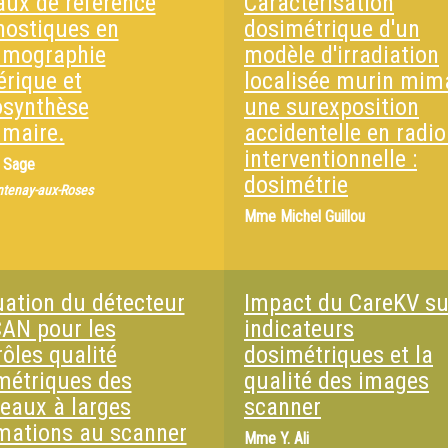
aux de référence
Caractérisation
nostiques en
dosimétrique d'un
mographie
modèle d'irradiation
rique et
localisée murin mim
synthèse
une surexposition
maire.
accidentelle en radio
interventionnelle :
. Sage
dosimétrie
ntenay-aux-Roses
Mme
Michel Guillou
uation du détecteur
Impact du CareKV su
CAN pour les
indicateurs
rôles qualité
dosimétriques et la
métriques des
qualité des images
ceaux à larges
scanner
imations au scanner
Mme
Y. Ali