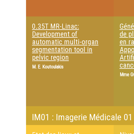
0.35T MR-Linac:
Géné
Development of
de p
automatic multi-organ
en ra
segmentation tool in
Appor
pelvic region
Artif
canc
M.
E. Koutoulakis
Mme
G
IM01 : Imagerie Médicale 01