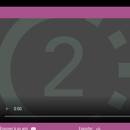
Envoyer à un ami :
Exporter :