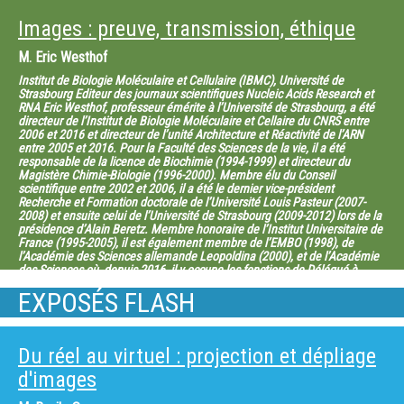
Images : preuve, transmission, éthique
M.
Eric Westhof
Institut de Biologie Moléculaire et Cellulaire (IBMC), Université de
Strasbourg Editeur des journaux scientifiques Nucleic Acids Research et
RNA Eric Westhof, professeur émérite à l’Université de Strasbourg, a été
directeur de l’Institut de Biologie Moléculaire et Cellaire du CNRS entre
2006 et 2016 et directeur de l’unité Architecture et Réactivité de l’ARN
entre 2005 et 2016. Pour la Faculté des Sciences de la vie, il a été
responsable de la licence de Biochimie (1994-1999) et directeur du
Magistère Chimie-Biologie (1996-2000). Membre élu du Conseil
scientifique entre 2002 et 2006, il a été le dernier vice-président
Recherche et Formation doctorale de l’Université Louis Pasteur (2007-
2008) et ensuite celui de l’Université de Strasbourg (2009-2012) lors de la
présidence d’Alain Beretz. Membre honoraire de l’Institut Universitaire de
France (1995-2005), il est également membre de l’EMBO (1998), de
l’Académie des Sciences allemande Leopoldina (2000), et de l’Académie
des Sciences où, depuis 2016, il y occupe les fonctions de Délégué à
l’enseignement et à la formation. Il est éditeur de Nucleic Acids Research
EXPOSÉS FLASH
et de RNA.
M.
François-xavier Vives
Auteur - Réalisateur de films documentaires François-Xavier VIVES vit et
Du réel au virtuel : projection et dépliage
travaille à Paris. Diplômé de l’école Louis Lumière (Vaugirard) en 1991, il
aborde la réalisation par le documentaire de création avec des projets
d'images
traversés par la question de l’identité. C’est ce qui sera aussi au cœur de
sa première fiction « Noli me tangere », avec Maurice Garrel et de son