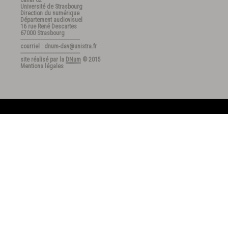
Canal C2
Université de Strasbourg
Direction du numérique
Département audiovisuel
16 rue René Descartes
67000 Strasbourg
---------------------------------------
courriel : dnum-dav@unistra.fr
---------------------------------------
site réalisé par la
DNum
© 2015
Mentions légales