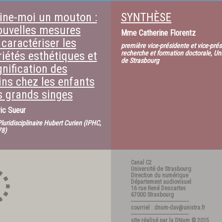
ine-moi un mouton :
SYNTHÈSE
ouvelles mesures
Mme
Catherine Florentz
caractériser les
première vice-présidente et vice-pré
riétés esthétiques et
recherche et formation doctorale, Uni
de Strasbourg
gnification des
ins chez les enfants
es grands singes
ic Sueur
Pluridisciplinaire Hubert Curien (IPHC,
8)
Canal C2
Université de Strasbourg
Direction du numérique
Département audiovisuel
16 rue René Descartes
67000 Strasbourg
---------------------------------------
courriel : dnum-dav@unistra.fr
---------------------------------------
site réalisé par la
DNum
© 2015