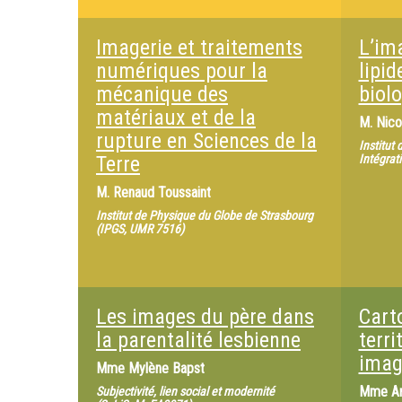
coll. “Info&Com”, 2008 ; Le vrai-faux journal
de la RTBF. Les réalités de l’information,
Charleroi, Ed. Couleur livres, 2007 ; A. Dubied
Imagerie et traitements
L’im
et M. Lits, Le fait divers, Paris, P.U.F., coll.
“Que sais-je ?”, n° 3479, 1999.
numériques pour la
lipid
mécanique des
biol
matériaux et de la
M.
Nico
rupture en Sciences de la
Institut
Terre
Intégrat
M.
Renaud Toussaint
Institut de Physique du Globe de Strasbourg
(IPGS, UMR 7516)
Les images du père dans
Carto
la parentalité lesbienne
terri
imag
Mme
Mylène Bapst
Mme
A
Subjectivité, lien social et modernité