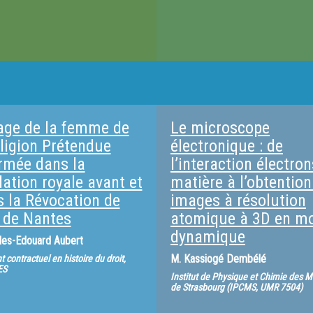
age de la femme de
Le microscope
eligion Prétendue
électronique : de
rmée dans la
l’interaction électron
lation royale avant et
matière à l’obtention
s la Révocation de
images à résolution
t de Nantes
atomique à 3D en m
dynamique
les-Edouard Aubert
M.
Kassiogé Dembélé
 contractuel en histoire du droit,
ES
Institut de Physique et Chimie des M
de Strasbourg (IPCMS, UMR 7504)