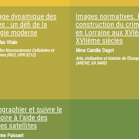
age dynamique des
Images normatives. 
es : un défi de la
construction du crim
ogie moderne
en Lorraine aux XVI
XVIIème siècles
las Vitale
Mme
Camille Dagot
 des Neurosciences Cellulaires et
ives (INCI, UPR 3212)
Arts, civilisation et histoire de l'Europ
(ARCHE, EA 3400)
graphier et suivre le
toire à l’aide des
es satellites
nne Puissant