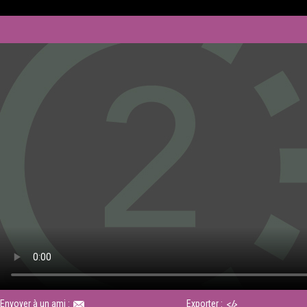
Envoyer à un ami :
Exporter :