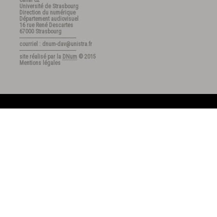
Canal C2
Université de Strasbourg
Direction du numérique
Département audiovisuel
16 rue René Descartes
67000 Strasbourg
---------------------------------------
courriel : dnum-dav@unistra.fr
---------------------------------------
site réalisé par la
DNum
© 2015
Mentions légales