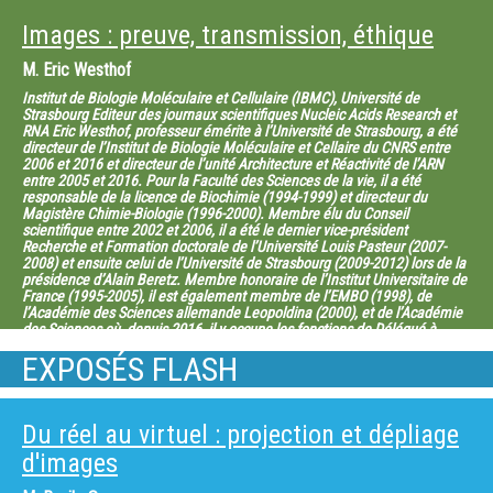
Images : preuve, transmission, éthique
M.
Eric Westhof
Institut de Biologie Moléculaire et Cellulaire (IBMC), Université de
Strasbourg Editeur des journaux scientifiques Nucleic Acids Research et
RNA Eric Westhof, professeur émérite à l’Université de Strasbourg, a été
directeur de l’Institut de Biologie Moléculaire et Cellaire du CNRS entre
2006 et 2016 et directeur de l’unité Architecture et Réactivité de l’ARN
entre 2005 et 2016. Pour la Faculté des Sciences de la vie, il a été
responsable de la licence de Biochimie (1994-1999) et directeur du
Magistère Chimie-Biologie (1996-2000). Membre élu du Conseil
scientifique entre 2002 et 2006, il a été le dernier vice-président
Recherche et Formation doctorale de l’Université Louis Pasteur (2007-
2008) et ensuite celui de l’Université de Strasbourg (2009-2012) lors de la
présidence d’Alain Beretz. Membre honoraire de l’Institut Universitaire de
France (1995-2005), il est également membre de l’EMBO (1998), de
l’Académie des Sciences allemande Leopoldina (2000), et de l’Académie
des Sciences où, depuis 2016, il y occupe les fonctions de Délégué à
l’enseignement et à la formation. Il est éditeur de Nucleic Acids Research
EXPOSÉS FLASH
et de RNA.
M.
François-xavier Vives
Auteur - Réalisateur de films documentaires François-Xavier VIVES vit et
Du réel au virtuel : projection et dépliage
travaille à Paris. Diplômé de l’école Louis Lumière (Vaugirard) en 1991, il
aborde la réalisation par le documentaire de création avec des projets
d'images
traversés par la question de l’identité. C’est ce qui sera aussi au cœur de
sa première fiction « Noli me tangere », avec Maurice Garrel et de son