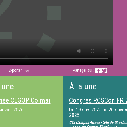
Exporter :
Partager sur :
 une
À la une
née CEGOP Colmar
Congrès ROSCon FR 
janvier 2026
Du
19 nov. 2025
au
20 nove
2025
CCI Campus Alsace - Site de Strasbo
avenue de Colmar, Strasbourg