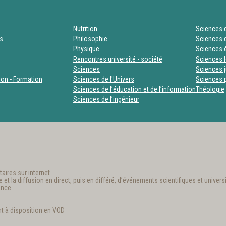
Nutrition
Sciences d
es
Philosophie
Sciences d
Physique
Sciences
Rencontres université - société
Sciences 
Sciences
Sciences j
tion - Formation
Sciences de l'Univers
Sciences p
Sciences de l’éducation et de l’information
Théologie
Sciences de l’ingénieur
aires sur internet
t la diffusion en direct, puis en différé, d’événements scientifiques et universi
ance
t à disposition en VOD