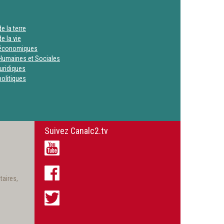
e la terre
e la vie
 économiques
Humaines et Sociales
uridiques
olitiques
Suivez Canalc2.tv
taires,