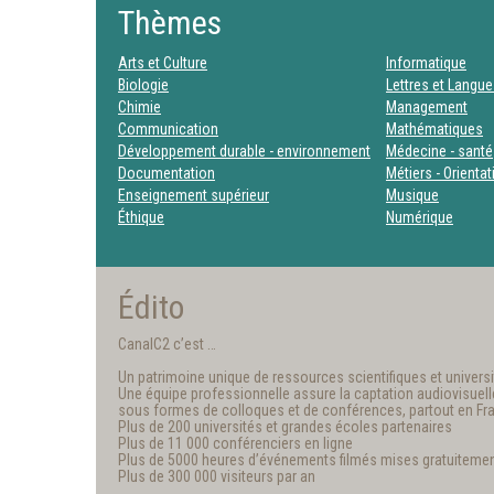
Thèmes
Arts et Culture
Informatique
Biologie
Lettres et Langu
Chimie
Management
Communication
Mathématiques
Développement durable - environnement
Médecine - santé
Documentation
Métiers - Orienta
Enseignement supérieur
Musique
Éthique
Numérique
Édito
CanalC2 c’est …
Un patrimoine unique de ressources scientifiques et universit
Une équipe professionnelle assure la captation audiovisuelle e
sous formes de colloques et de conférences, partout en Fr
Plus de 200 universités et grandes écoles partenaires
Plus de 11 000 conférenciers en ligne
Plus de 5000 heures d’événements filmés mises gratuitemen
Plus de 300 000 visiteurs par an