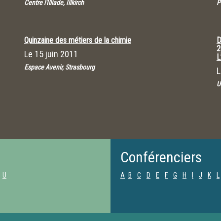
Centre l'Illiade, Illkirch
P
Quinzaine des métiers de la chimie
D
2
Le
15 juin 2011
L
Espace Avenir, Strasbourg
U
Conférenciers
U
A
B
C
D
E
F
G
H
I
J
K
L