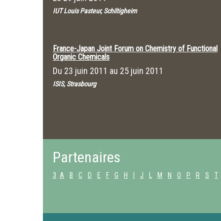
IUT Louis Pasteur, Schiltigheim
France-Japan Joint Forum on Chemistry of Functional
Organic Chemicals
Du
23 juin 2011
au
25 juin 2011
ISIS, Strasbourg
Partenaires
3
A
B
C
D
E
F
G
H
I
J
L
M
N
O
P
R
S
T