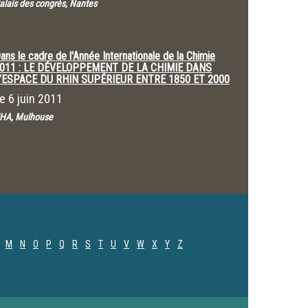
alais des congrès, Nantes
ans le cadre de l'Année Internationale de la Chimie
011 : LE DÉVELOPPEMENT DE LA CHIMIE DANS
’ESPACE DU RHIN SUPÉRIEUR ENTRE 1850 ET 2000
Le
6 juin 2011
HA, Mulhouse
M
N
O
P
Q
R
S
T
U
V
W
X
Y
Z