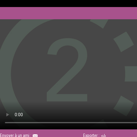
Envoyer à un ami :
Exporter :