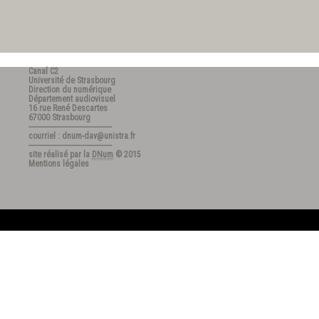
Canal C2
Université de Strasbourg
Direction du numérique
Département audiovisuel
16 rue René Descartes
67000 Strasbourg
---------------------------------------
courriel : dnum-dav@unistra.fr
---------------------------------------
site réalisé par la
DNum
© 2015
Mentions légales