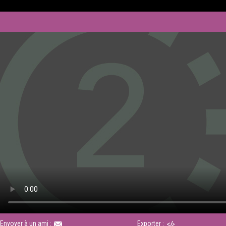
Envoyer à un ami :
Exporter :