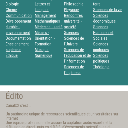
Biologie
Lettres et
Philosophie
terre
Chimie
Langues
Physique
Sciences de la vie
Communication
Management
Rencontres
Sciences
Développement
Mathématiques
université -
économiques
durable -
Médecine - santé
société
Sciences
environnement
Métiers -
Sciences
Humaines et
Documentation
Orientation -
Sciences de
Sociales
Enseignement
Formation
l'Univers
Sciences
supérieur
Musique
Sciences de
juridiques
Éthique
Numérique
l’éducation et de
Sciences
l’information
politiques
Sciences de
Théologie
l’ingénieur
Édito
CanalC2 c’est …
Un patrimoine unique de ressources scientifiques et universitaires sur
internet
Une équipe professionnelle assure la captation audiovisuelle et la
diffusion en direct, puis en différé, d’événements scientifiques et