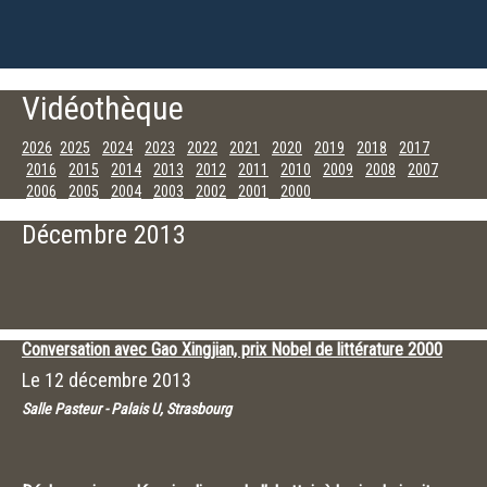
Vidéothèque
2026
2025
2024
2023
2022
2021
2020
2019
2018
2017
2016
2015
2014
2013
2012
2011
2010
2009
2008
2007
2006
2005
2004
2003
2002
2001
2000
Décembre
Novembre
Octobre
Septembre
Juillet
Juin
Mai
Avril
Décembre 2013
Mars
Février
Janvier
Conversation avec Gao Xingjian, prix Nobel de littérature 2000
Le
12 décembre 2013
Salle Pasteur - Palais U, Strasbourg