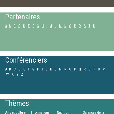
Partenaires
3
A
B
C
D
E
F
G
H
I
J
L
M
N
O
P
R
S
T
U
Conférenciers
A
B
C
D
E
F
G
H
I
J
K
L
M
N
O
P
Q
R
S
T
U
V
W
X
Y
Z
Thèmes
Arts et Culture
Informatique
Nutrition
Sciences de la