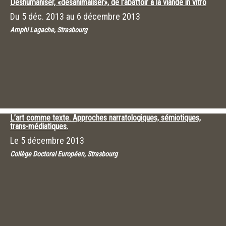
Déshumaniser, «désanimaliser», de l’abattoir à la viande in vitro
Du
5 déc. 2013
au
6 décembre 2013
Amphi Lagache, Strasbourg
L’art comme texte. Approches narratologiques, sémiotiques,
trans-médiatiques.
Le
5 décembre 2013
Collège Doctoral Européen, Strasbourg