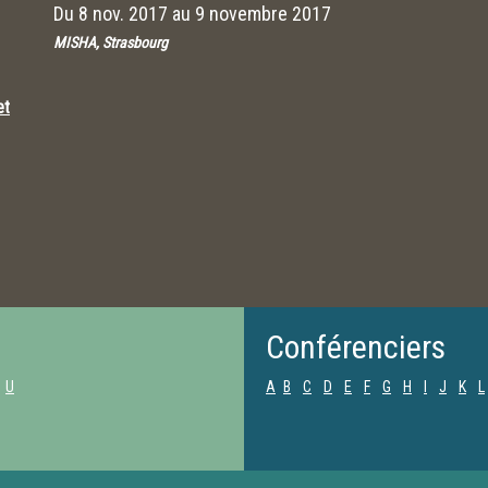
Du
8 nov. 2017
au
9 novembre 2017
MISHA, Strasbourg
et
Conférenciers
U
A
B
C
D
E
F
G
H
I
J
K
L