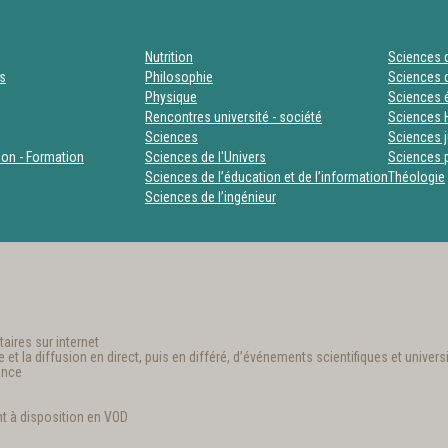
Nutrition
Sciences d
es
Philosophie
Sciences d
Physique
Sciences
Rencontres université - société
Sciences 
Sciences
Sciences j
tion - Formation
Sciences de l'Univers
Sciences p
Sciences de l’éducation et de l’information
Théologie
Sciences de l’ingénieur
aires sur internet
t la diffusion en direct, puis en différé, d’événements scientifiques et universi
ance
t à disposition en VOD