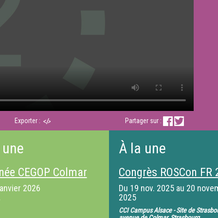
Exporter :
Partager sur :
 une
À la une
née CEGOP Colmar
Congrès ROSCon FR 
janvier 2026
Du
19 nov. 2025
au
20 nove
2025
CCI Campus Alsace - Site de Strasbo
avenue de Colmar, Strasbourg