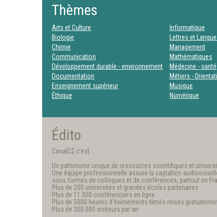
Thèmes
Arts et Culture
Informatique
Biologie
Lettres et Langu
Chimie
Management
Communication
Mathématiques
Développement durable - environnement
Médecine - santé
Documentation
Métiers - Orienta
Enseignement supérieur
Musique
Éthique
Numérique
Édito
CanalC2 c’est …
Un patrimoine unique de ressources scientifiques et universit
Une équipe professionnelle assure la captation audiovisuelle e
sous formes de colloques et de conférences, partout en Fr
Plus de 200 universités et grandes écoles partenaires
Plus de 11 000 conférenciers en ligne
Plus de 5000 heures d’événements filmés mises gratuitemen
Plus de 300 000 visiteurs par an