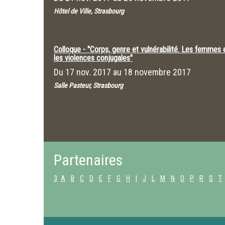
Hôtel de Ville, Strasbourg
Colloque - "Corps, genre et vulnérabilité. Les femmes 
les violences conjugales"
Du
17 nov. 2017
au
18 novembre 2017
Salle Pasteur, Strasbourg
Partenaires
3
A
B
C
D
E
F
G
H
I
J
L
M
N
O
P
R
S
T