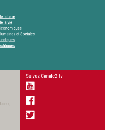
e la terre
e la vie
 économiques
Humaines et Sociales
uridiques
olitiques
Suivez Canalc2.tv
taires,