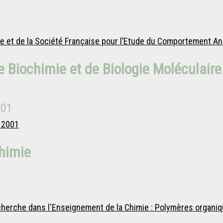
ie et de la Société Française pour l’Etude du Comportement An
 Biochimie et de Biologie Moléculaire
001
 2001
Chimie
echerche dans l'Enseignement de la Chimie : Polymères organi