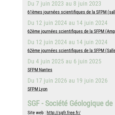
Du
7 juin 2023
au
8 juin 2023
61èmes journées scientifiques de la SFPM (sal
Du
12 juin 2024
au
14 juin 2024
62ème journées scientifiques de la SFPM (Amp
Du
12 juin 2024
au
14 juin 2024
62ème journées scientifiques de la SFPM (Sall
Du
4 juin 2025
au
6 juin 2025
SFPM Nantes
Du
17 juin 2026
au
19 juin 2026
SFPM Lyon
SGF - Société Géologique de
Site web :
http://sgfr.free.fr/