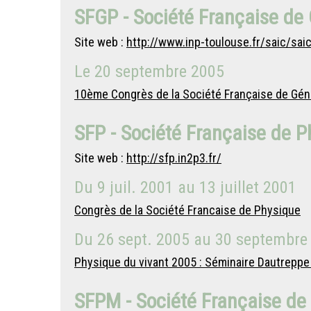
SFGP - Société Française de
Site web :
http://www.inp-toulouse.fr/saic/sai
Le
20 septembre 2005
10ème Congrès de la Société Française de Gén
SFP - Société Française de 
Site web :
http://sfp.in2p3.fr/
Du
9 juil. 2001
au
13 juillet 2001
Congrès de la Société Francaise de Physique
Du
26 sept. 2005
au
30 septembre
Physique du vivant 2005 : Séminaire Dautreppe d
SFPM - Société Française de