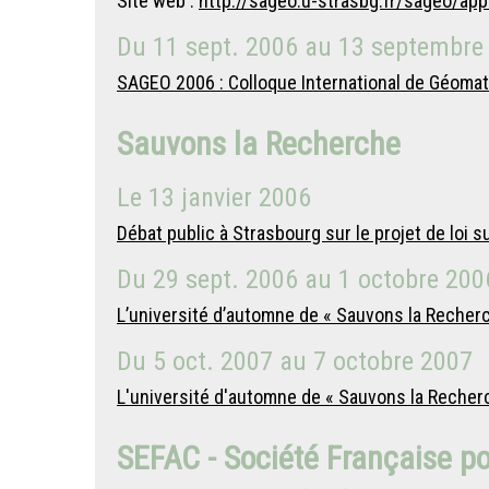
Site web :
http://sageo.u-strasbg.fr/sageo/app
Du
11 sept. 2006
au
13 septembre
SAGEO 2006 : Colloque International de Géomat
Sauvons la Recherche
Le
13 janvier 2006
Débat public à Strasbourg sur le projet de loi s
Du
29 sept. 2006
au
1 octobre 200
L’université d’automne de « Sauvons la Recher
Du
5 oct. 2007
au
7 octobre 2007
L'université d'automne de « Sauvons la Recher
SEFAC - Société Française p