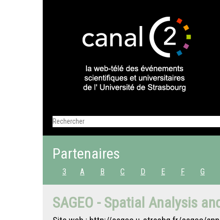
Partenaires
3
A
B
C
D
E
F
G
SAGEO - Spatial Analysis a