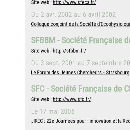
Site web :
http://www.sfeca.fr/
Du
2 avr. 2002
au
6 avril 2002
Colloque conjoint de la Société d’Ecophysiolog
SFBBM - Société Française de
Site web :
http://sfbbm.fr/
Du
3 sept. 2001
au
7 septembre 2
Le Forum des Jeunes Chercheurs - Strasbourg
SFC - Société Française de 
Site web :
http://www.sfc.fr/
Le
17 mai 2006
JIREC : 22e Journées pour l'innovation et la R