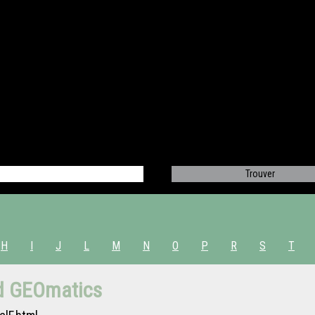
H
I
J
L
M
N
O
P
R
S
T
nd GEOmatics