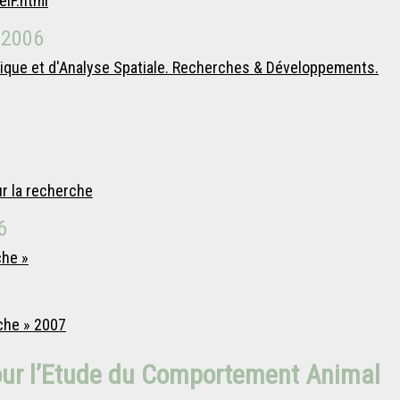
elF.html
 2006
ique et d'Analyse Spatiale. Recherches & Développements.
ur la recherche
6
che »
che » 2007
our l’Etude du Comportement Animal