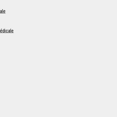
ale
édicale