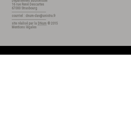
Département audiovisuel
16 rue René Descartes
67000 Strasbourg
---------------------------------------
courriel : dnum-dav@unistra.fr
---------------------------------------
site réalisé par la
DNum
© 2015
Mentions légales