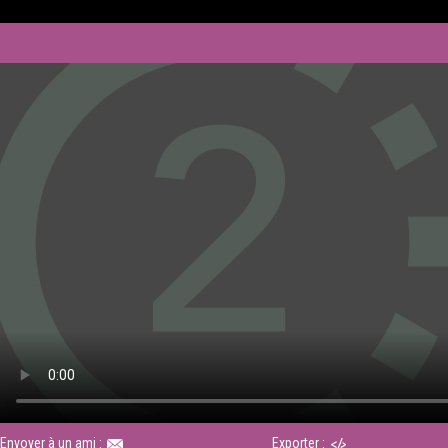
Envoyer à un ami :
Exporter :