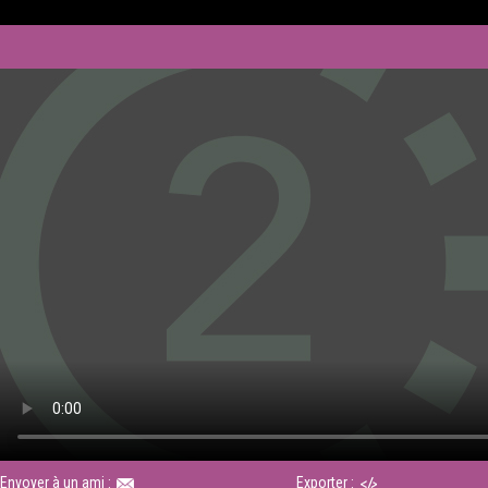
Envoyer à un ami :
Exporter :