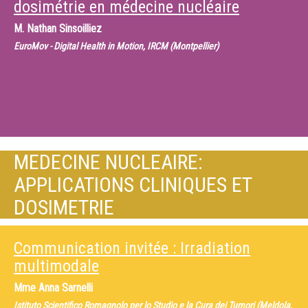
dosimétrie en médecine nucléaire
M.
Nathan Sinsoilliez
EuroMov - Digital Health in Motion, IRCM (Montpellier)
MEDECINE NUCLEAIRE:
APPLICATIONS CLINIQUES ET
DOSIMETRIE
Communication invitée : Irradiation
multimodale
Mme
Anna Sarnelli
Istituto Scientifico Romagnolo per lo Studio e la Cura dei Tumori (Meldola,