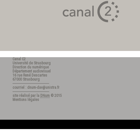
Canal C2
Université de Strasbourg
Direction du numérique
Département audiovisuel
16 rue René Descartes
67000 Strasbourg
---------------------------------------
courriel : dnum-dav@unistra.fr
---------------------------------------
site réalisé par la
DNum
© 2015
Mentions légales