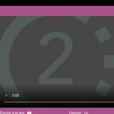
Envoyer à un ami :
Exporter :