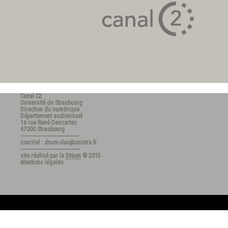
Canal C2
Université de Strasbourg
Direction du numérique
Département audiovisuel
16 rue René Descartes
67000 Strasbourg
---------------------------------------
courriel : dnum-dav@unistra.fr
---------------------------------------
site réalisé par la
DNum
© 2015
Mentions légales