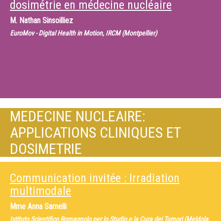
dosimétrie en médecine nucléaire
M.
Nathan Sinsoilliez
EuroMov - Digital Health in Motion, IRCM (Montpellier)
MEDECINE NUCLEAIRE:
APPLICATIONS CLINIQUES ET
DOSIMETRIE
Communication invitée : Irradiation
multimodale
Mme
Anna Sarnelli
Istituto Scientifico Romagnolo per lo Studio e la Cura dei Tumori (Meldola,