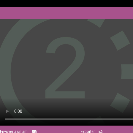
Envoyer à un ami :
Exporter :