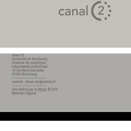
Canal C2
Université de Strasbourg
Direction du numérique
Département audiovisuel
16 rue René Descartes
67000 Strasbourg
---------------------------------------
courriel : dnum-dav@unistra.fr
---------------------------------------
site réalisé par la
DNum
© 2015
Mentions légales