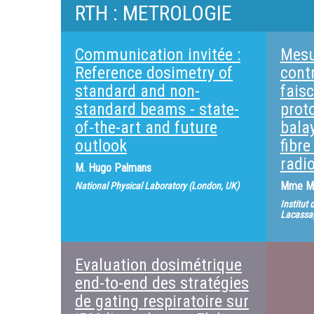
RTH : METROLOGIE
Communication invitée :
Mesu
Reference dosimetry of
contr
standard and non-
fais
standard beams - state-
prot
of-the-art and future
balay
outlook
fibre
radi
M.
Hugo Palmans
Mme
Ma
National Physical Laboratory (London, UK)
Institut
Lacassa
Evaluation dosimétrique
end-to-end des stratégies
de gating respiratoire sur