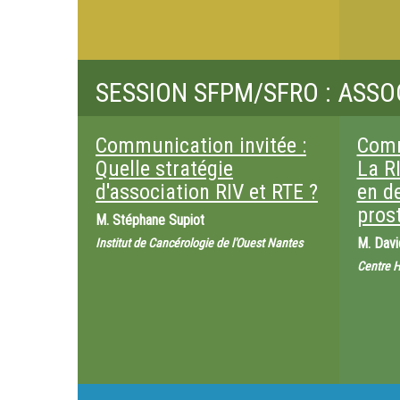
SESSION SFPM/SFRO : ASSOC
Communication invitée :
Comm
Quelle stratégie
La RI
d'association RIV et RTE ?
en d
pros
M.
Stéphane Supiot
M.
Davi
Institut de Cancérologie de l'Ouest Nantes
Centre 