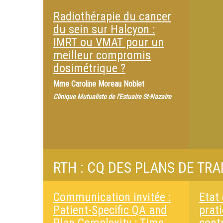
Mme
Caroline Moreau Noblet
Radiothérapie du cancer
Clinique Mutualiste de l'Estuaire St-Nazaire
du sein sur Halcyon :
IMRT ou VMAT pour un
meilleur compromis
dosimétrique ?
Mme
Caroline Moreau Noblet
Clinique Mutualiste de l'Estuaire St-Nazaire
RTH : CQ DES PLANS DE TR
Communication invitée :
Etat 
Patient-Specific QA and
prati