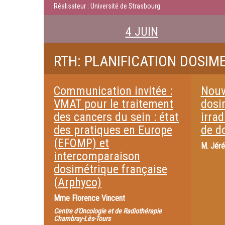
Réalisateur : Université de Strasbourg
4 JUIN
RTH: PLANIFICATION DOSIM
Communication invitée :
Nouv
VMAT pour le traitement
dosi
des cancers du sein : état
irrad
des pratiques en Europe
de d
(EFOMP) et
M.
Jéré
intercomparaison
dosimétrique française
(Arphyco)
Mme
Florence Vincent
Centre d'Oncologie et de Radiothérapie
Chambray-Lès-Tours