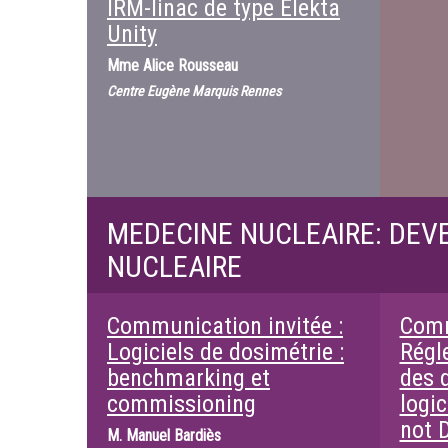
IRM-linac de type Elekta
Unity
Mme
Alice Rousseau
Centre Eugène Marquis Rennes
MEDECINE NUCLEAIRE: DEVE
NUCLEAIRE
Communication invitée :
Comm
Logiciels de dosimétrie :
Régl
benchmarking et
des 
commissioning
logic
not 
M.
Manuel Bardiès