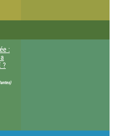
ée :
la
 ?
Nantes)