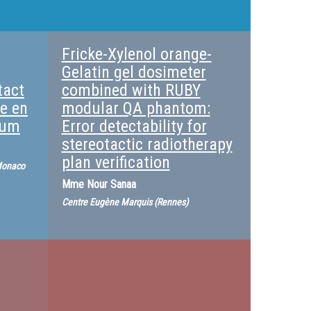
Fricke-Xylenol orange-
Gelatin gel dosimeter
tact
combined with RUBY
ue en
modular QA phantom:
ium
Error detectability for
stereotactic radiotherapy
plan verification
 Monaco
Mme
Nour Sanaa
Centre Eugène Marquis (Rennes)