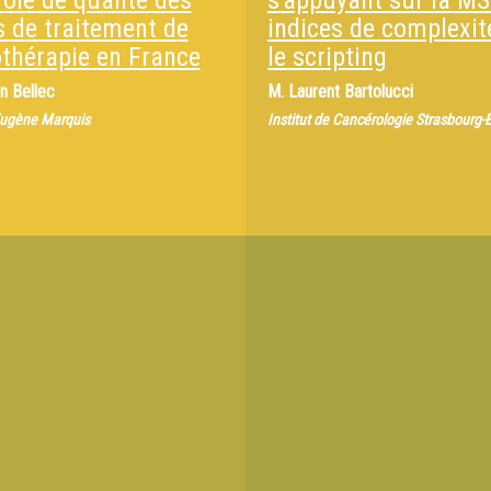
ôle de qualité des
s'appuyant sur la MSP
s de traitement de
indices de complexit
othérapie en France
le scripting
en Bellec
M.
Laurent Bartolucci
Eugène Marquis
Institut de Cancérologie Strasbourg-