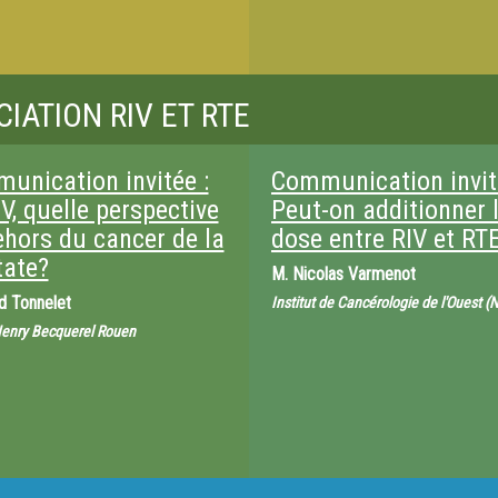
IATION RIV ET RTE
unication invitée :
Communication invit
V, quelle perspective
Peut-on additionner 
ehors du cancer de la
dose entre RIV et RTE
tate?
M.
Nicolas Varmenot
d Tonnelet
Institut de Cancérologie de l'Ouest (
Henry Becquerel Rouen