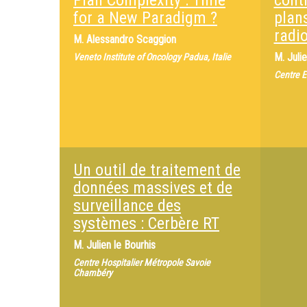
Plan Complexity : Time
contr
for a New Paradigm ?
plan
radi
M.
Alessandro Scaggion
M.
Juli
Veneto Institute of Oncology Padua, Italie
Centre 
Un outil de traitement de
données massives et de
surveillance des
systèmes : Cerbère RT
M.
Julien le Bourhis
Centre Hospitalier Métropole Savoie
Chambéry