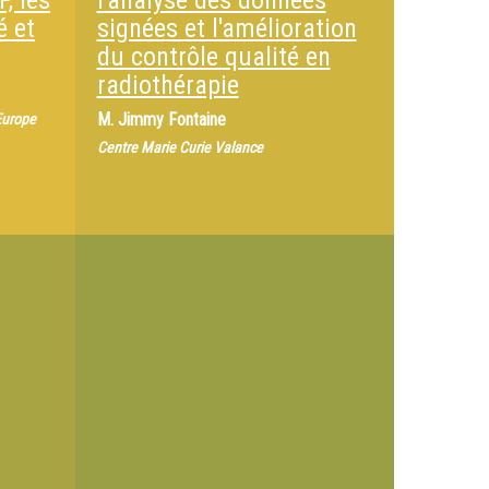
, les
l'analyse des données
é et
signées et l'amélioration
du contrôle qualité en
radiothérapie
M.
Jimmy Fontaine
Europe
Centre Marie Curie Valance