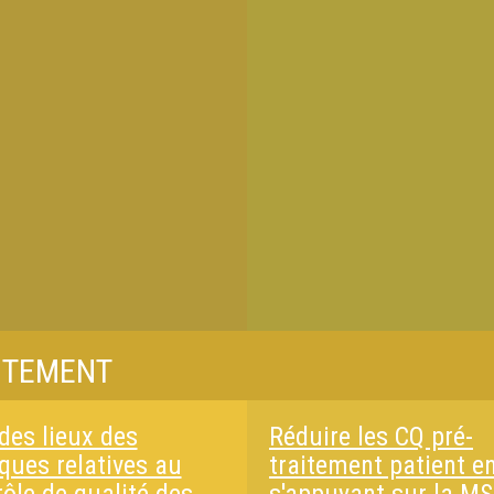
AITEMENT
des lieux des
Réduire les CQ pré-
ques relatives au
traitement patient e