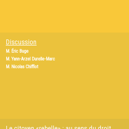
Discussion
M.
Éric Buge
M.
Yann-Arzel Durelle-Marc
M.
Nicolas Chifflot
Le citoyen «rebelle» : au sens du droit