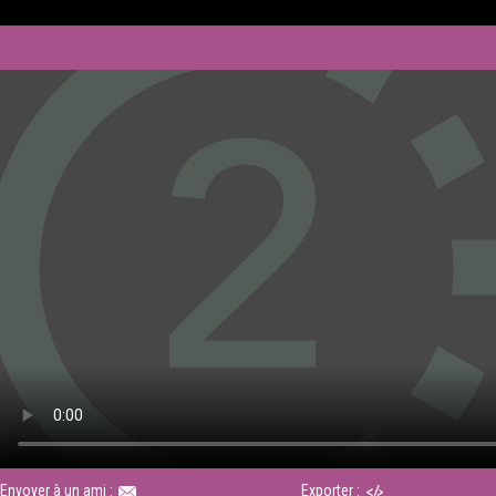
Envoyer à un ami :
Exporter :