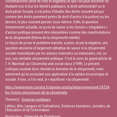
constitutionnel (droit de vote et éligibilité) et que l’on peut discerner en
étudiant tour à tour les libertés publiques, le droit administratif ou le
droit pénal. Ensuite, il est prévu d’étudier des droits souvent perçus
comme des droits purement privés (le droit d’accès à la justice) ou les
devoirs, le plus souvent passés sous silence. Enfin, la question
éminemment actuelle, se pose de savoir si les formes « irrégulières »
d’action politique peuvent être interprétées comme des manifestations
de la citoyenneté (thème de la citoyenneté rebelle).
La façon de poser le problème tranche, a priori, et par la négative, une
question ancienne et largement débattue de savoir si la citoyenneté
sociale revendiquée par les auteurs marxistes ou marxisants, est, ou
non, une véritable citoyenneté politique. C’est le sens du grand article de
T. H. Marshall sur Citizenship and social class (1949). Le présent
colloque voudrait donc étendre le domaine de la citoyenneté, mais
autrement qu’en postulant son application à la sphère économique et
sociale. Il vise, si l’on veut, à « repolitiser » la citoyenneté.
https://evenements.unistra.fr/agenda-unistra/detail-evenement/18724-
les-formes-meconnues-de-la-citoyennete
Thème(s) :
Sciences juridiques
Lettres, Arts, Langues et Civilisations, Sciences humaines, sociales, de
l’éducation et de l’information
Producteur : Université de Strasbourg