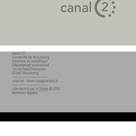
Canal C2
Université de Strasbourg
Direction du numérique
Département audiovisuel
16 rue René Descartes
67000 Strasbourg
---------------------------------------
courriel : dnum-dav@unistra.fr
---------------------------------------
site réalisé par la
DNum
© 2015
Mentions légales