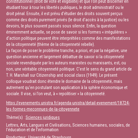
constitutionnel (droit de vote et éligibilité) et que l’on peut discerner en
étudiant tour à tour les libertés publiques, le droit administratif ou le
droit pénal. Ensuite, il est prévu d’étudier des droits souvent perçus
comme des droits purement privés (le droit d’accès à la justice) ou les
devoirs, le plus souvent passés sous silence. Enfin, la question
éminemment actuelle, se pose de savoir si les formes « irrégulières »
d’action politique peuvent être interprétées comme des manifestations
de la citoyenneté (thème de la citoyenneté rebelle).
La façon de poser le problème tranche, a priori, et par la négative, une
question ancienne et largement débattue de savoir si la citoyenneté
sociale revendiquée par les auteurs marxistes ou marxisants, est, ou
non, une véritable citoyenneté politique. C’est le sens du grand article de
T. H. Marshall sur Citizenship and social class (1949). Le présent
colloque voudrait donc étendre le domaine de la citoyenneté, mais
autrement qu’en postulant son application à la sphère économique et
sociale. Il vise, si l’on veut, à « repolitiser » la citoyenneté.
https://evenements.unistra.fr/agenda-unistra/detail-evenement/18724-
les-formes-meconnues-de-la-citoyennete
Thème(s) :
Sciences juridiques
Lettres, Arts, Langues et Civilisations, Sciences humaines, sociales, de
l’éducation et de l’information
Producteur : Université de Strasbourg