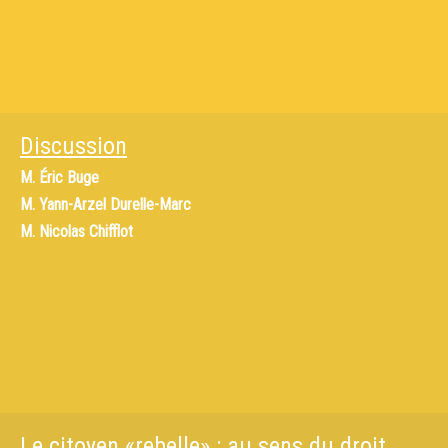
Discussion
M.
Éric Buge
M.
Yann-Arzel Durelle-Marc
M.
Nicolas Chifflot
Le citoyen «rebelle» : au sens du droit