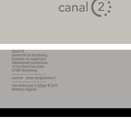
Canal C2
Université de Strasbourg
Direction du numérique
Département audiovisuel
16 rue René Descartes
67000 Strasbourg
---------------------------------------
courriel : dnum-dav@unistra.fr
---------------------------------------
site réalisé par la
DNum
© 2015
Mentions légales