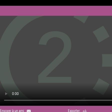
Envoyer à un ami :
Exporter :