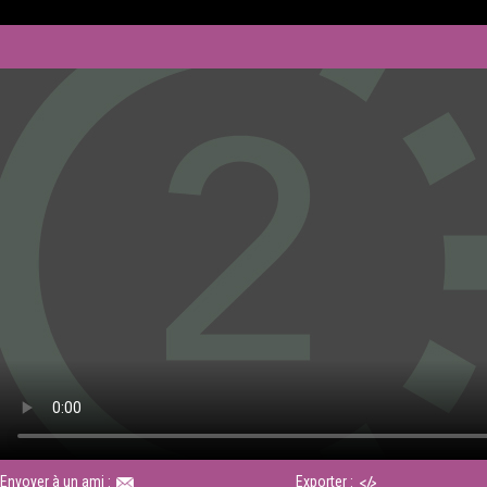
Envoyer à un ami :
Exporter :