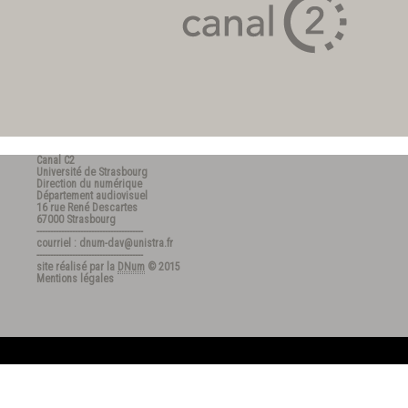
Canal C2
Université de Strasbourg
Direction du numérique
Département audiovisuel
16 rue René Descartes
67000 Strasbourg
---------------------------------------
courriel : dnum-dav@unistra.fr
---------------------------------------
site réalisé par la
DNum
© 2015
Mentions légales