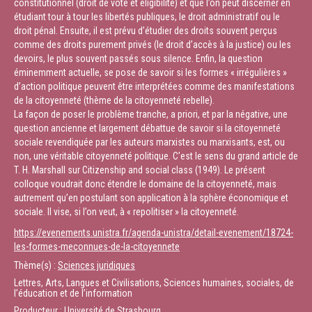
constitutionnel (droit de vote et éligibilité) et que l’on peut discerner en
étudiant tour à tour les libertés publiques, le droit administratif ou le
droit pénal. Ensuite, il est prévu d’étudier des droits souvent perçus
comme des droits purement privés (le droit d’accès à la justice) ou les
devoirs, le plus souvent passés sous silence. Enfin, la question
éminemment actuelle, se pose de savoir si les formes « irrégulières »
d’action politique peuvent être interprétées comme des manifestations
de la citoyenneté (thème de la citoyenneté rebelle).
La façon de poser le problème tranche, a priori, et par la négative, une
question ancienne et largement débattue de savoir si la citoyenneté
sociale revendiquée par les auteurs marxistes ou marxisants, est, ou
non, une véritable citoyenneté politique. C’est le sens du grand article de
T. H. Marshall sur Citizenship and social class (1949). Le présent
colloque voudrait donc étendre le domaine de la citoyenneté, mais
autrement qu’en postulant son application à la sphère économique et
sociale. Il vise, si l’on veut, à « repolitiser » la citoyenneté.
https://evenements.unistra.fr/agenda-unistra/detail-evenement/18724-
les-formes-meconnues-de-la-citoyennete
Thème(s) :
Sciences juridiques
Lettres, Arts, Langues et Civilisations, Sciences humaines, sociales, de
l’éducation et de l’information
Producteur : Université de Strasbourg