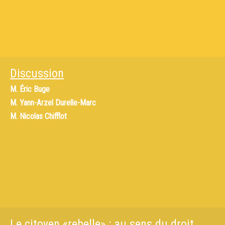
Discussion
M.
Éric Buge
M.
Yann-Arzel Durelle-Marc
M.
Nicolas Chifflot
Le citoyen «rebelle» : au sens du droit