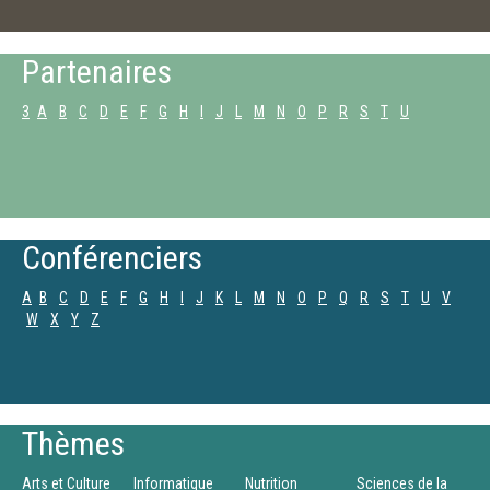
Partenaires
3
A
B
C
D
E
F
G
H
I
J
L
M
N
O
P
R
S
T
U
Conférenciers
A
B
C
D
E
F
G
H
I
J
K
L
M
N
O
P
Q
R
S
T
U
V
W
X
Y
Z
Thèmes
Arts et Culture
Informatique
Nutrition
Sciences de la