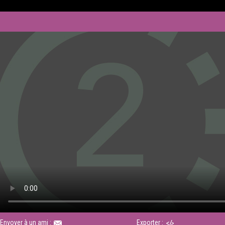
Envoyer à un ami :
Exporter :