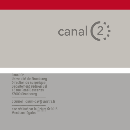
Canal C2
Université de Strasbourg
Direction du numérique
Département audiovisuel
16 rue René Descartes
67000 Strasbourg
---------------------------------------
courriel : dnum-dav@unistra.fr
---------------------------------------
site réalisé par la
DNum
© 2015
Mentions légales