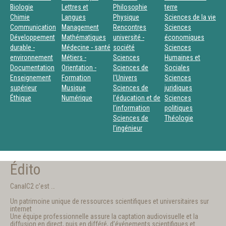
Biologie
Lettres et
Philosophie
terre
Chimie
Langues
Physique
Sciences de la vie
Communication
Management
Rencontres
Sciences
Développement
Mathématiques
université -
économiques
durable -
Médecine - santé
société
Sciences
environnement
Métiers -
Sciences
Humaines et
Documentation
Orientation -
Sciences de
Sociales
Enseignement
Formation
l'Univers
Sciences
supérieur
Musique
Sciences de
juridiques
Éthique
Numérique
l’éducation et de
Sciences
l’information
politiques
Sciences de
Théologie
l’ingénieur
Édito
CanalC2 c’est …
Un patrimoine unique de ressources scientifiques et universitaires sur
internet
Une équipe professionnelle assure la captation audiovisuelle et la
diffusion en direct, puis en différé, d’événements scientifiques et