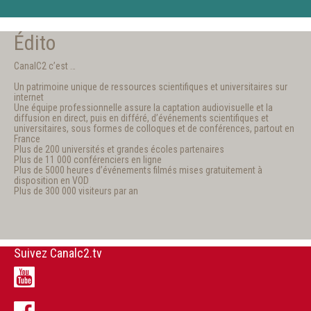
Édito
CanalC2 c’est …
Un patrimoine unique de ressources scientifiques et universitaires sur
internet
Une équipe professionnelle assure la captation audiovisuelle et la
diffusion en direct, puis en différé, d’événements scientifiques et
universitaires, sous formes de colloques et de conférences, partout en
France
Plus de 200 universités et grandes écoles partenaires
Plus de 11 000 conférenciers en ligne
Plus de 5000 heures d’événements filmés mises gratuitement à
disposition en VOD
Plus de 300 000 visiteurs par an
Suivez Canalc2.tv