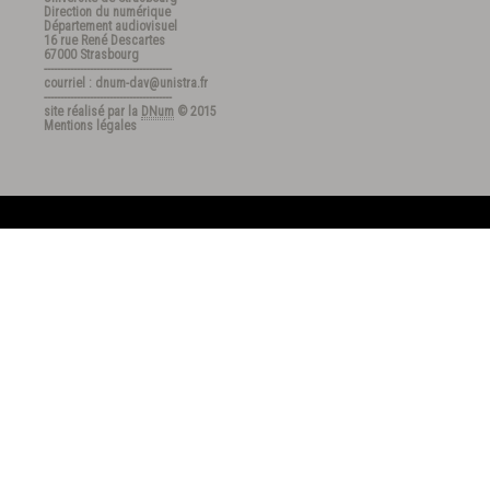
Direction du numérique
Département audiovisuel
16 rue René Descartes
67000 Strasbourg
---------------------------------------
courriel : dnum-dav@unistra.fr
---------------------------------------
site réalisé par la
DNum
© 2015
Mentions légales