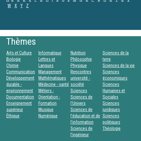
W
X
Y
Z
Thèmes
Arts et Culture
Informatique
Nutrition
Sciences de la
Biologie
Lettres et
Philosophie
terre
Chimie
Langues
Physique
Sciences de la vie
Communication
Management
Rencontres
Sciences
Développement
Mathématiques
université -
économiques
durable -
Médecine - santé
société
Sciences
environnement
Métiers -
Sciences
Humaines et
Documentation
Orientation -
Sciences de
Sociales
Enseignement
Formation
l'Univers
Sciences
supérieur
Musique
Sciences de
juridiques
Éthique
Numérique
l’éducation et de
Sciences
l’information
politiques
Sciences de
Théologie
l’ingénieur