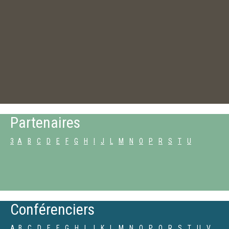
Partenaires
3
A
B
C
D
E
F
G
H
I
J
L
M
N
O
P
R
S
T
U
Conférenciers
A
B
C
D
E
F
G
H
I
J
K
L
M
N
O
P
Q
R
S
T
U
V