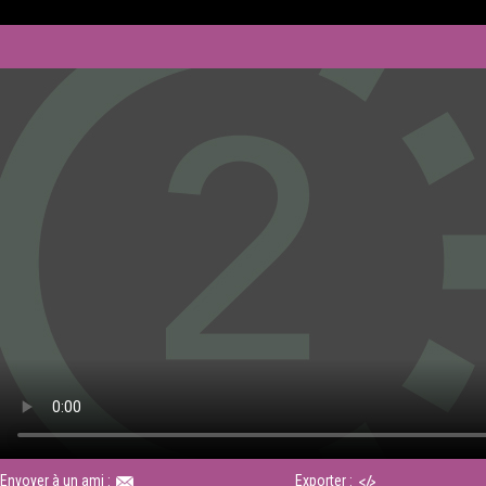
Envoyer à un ami :
Exporter :