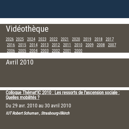
Vidéothèque
2026
2025
2024
2023
2022
2021
2020
2019
2018
2017
2016
2015
2014
2013
2012
2011
2010
2009
2008
2007
2006
2005
2004
2003
2002
2001
2000
Décembre
Novembre
Octobre
Septembre
Juillet
Juin
Mai
Avril
Avril 2010
Mars
Février
Janvier
Colloque Thémat'IC 2010 : Les ressorts de l'ascension sociale :
Quelles mobilités ?
Du
29 avr. 2010
au
30 avril 2010
IUT Robert Schuman , Strasbourg-Illkirch