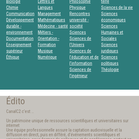
Biologie
Lettres et
Philosophie
terre
Chimie
Langues
Physique
Sciences de la vie
Communication
Management
Rencontres
Sciences
Développement
Mathématiques
université -
économiques
durable -
Médecine - santé
société
Sciences
environnement
Métiers -
Sciences
Humaines et
Documentation
Orientation -
Sciences de
Sociales
Enseignement
Formation
l'Univers
Sciences
supérieur
Musique
Sciences de
juridiques
Éthique
Numérique
l’éducation et de
Sciences
l’information
politiques
Sciences de
Théologie
l’ingénieur
Édito
CanalC2 c’est …
Un patrimoine unique de ressources scientifiques et universitaires sur
internet
Une équipe professionnelle assure la captation audiovisuelle et la
diffusion en direct, puis en différé, d’événements scientifiques et