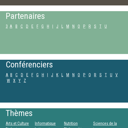
Partenaires
3
A
B
C
D
E
F
G
H
I
J
L
M
N
O
P
R
S
T
U
Conférenciers
A
B
C
D
E
F
G
H
I
J
K
L
M
N
O
P
Q
R
S
T
U
V
W
X
Y
Z
Thèmes
Arts et Culture
Informatique
Nutrition
Sciences de la