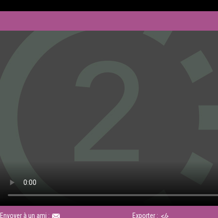
Envoyer à un ami :
Exporter :