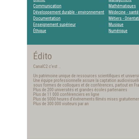
Communication
Mathématiques
Développement durable - environnement
Médecine - santé
Documentation
Métiers - Orienta
Enseignement supérieur
Musique
Éthique
Numérique
Édito
CanalC2 c’est …
Un patrimoine unique de ressources scientifiques et universit
Une équipe professionnelle assure la captation audiovisuelle e
sous formes de colloques et de conférences, partout en Fr
Plus de 200 universités et grandes écoles partenaires
Plus de 11 000 conférenciers en ligne
Plus de 5000 heures d’événements filmés mises gratuitemen
Plus de 300 000 visiteurs par an