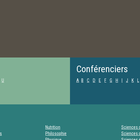
Conférenciers
U
A
B
C
D
E
F
G
H
I
J
K
L
Nutrition
Sciences d
es
Philosophie
Sciences d
Physique
Sciences