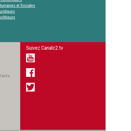
Humaines et Sociales
uridiques
olitiques
Suivez Canalc2.tv
taires,