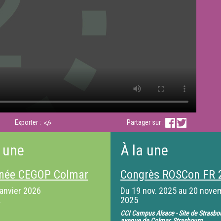
Exporter :
Partager sur :
 une
À la une
née CEGOP Colmar
Congrès ROSCon FR 
janvier 2026
Du
19 nov. 2025
au
20 nove
2025
CCI Campus Alsace - Site de Strasbo
avenue de Colmar, Strasbourg