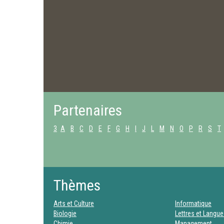
Partenaires
3
A
B
C
D
E
F
G
H
I
J
L
M
N
O
P
R
S
T
Thèmes
Arts et Culture
Informatique
Biologie
Lettres et Langu
Chimie
Management