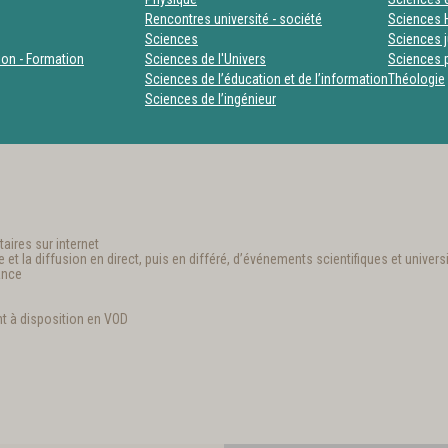
Rencontres université - société
Sciences 
Sciences
Sciences j
tion - Formation
Sciences de l'Univers
Sciences p
Sciences de l’éducation et de l’information
Théologie
Sciences de l’ingénieur
aires sur internet
t la diffusion en direct, puis en différé, d’événements scientifiques et universi
ance
t à disposition en VOD