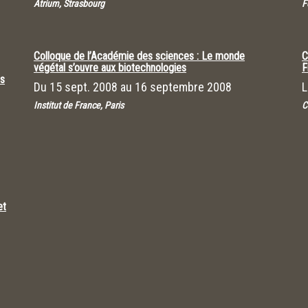
Atrium, Strasbourg
F
Colloque de l’Académie des sciences : Le monde
C
végétal s’ouvre aux biotechnologies
F
es
Du
15 sept. 2008
au
16 septembre 2008
Institut de France, Paris
C
et