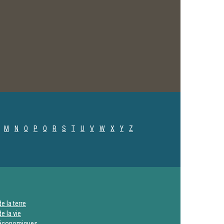
M
N
O
P
Q
R
S
T
U
V
W
X
Y
Z
e la terre
e la vie
 économiques